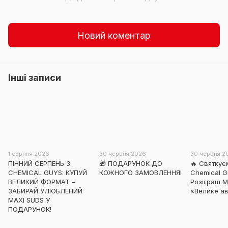
Новий коментар
Інші записи
1 серпня 2026
30 червня 2026
30 червня 2
ПІННИЙ СЕРПЕНЬ З
🎁 ПОДАРУНОК ДО
🔥 Святкує
CHEMICAL GUYS: КУПУЙ
КОЖНОГО ЗАМОВЛЕННЯ!
Chemical Gu
ВЕЛИКИЙ ФОРМАТ –
Розіграш 
ЗАБИРАЙ УЛЮБЛЕНИЙ
«Велике ав
MAXI SUDS У
ПОДАРУНОК!