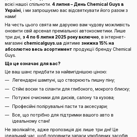
всієї нашої спільноти.
4 липня – День Chemical Guys в
Україні
, і ми запрошуємо вас відсвяткувати його разом з
нами!
На честь цього свята ми даруємо вам чудову можливість
оновити свій арсенал преміальної автокосметики. Лише
три дні,
з 4 по 6 липня 2025 року включно
, в інтернет-
магазині
chemicalguys.ua
діятиме
знижка 15% на
абсолютно весь асортимент
продукції бренду Chemical
Guys.
Що це означає для вас?
Це ваш шанс придбати за найвигіднішою ціною:
Легендарні шампуні, що створюють пишну піну;
Стійкі воски та сіланти для глибокого, мокрого блиску;
Потужні очисники для дисків, салону та кузова;
Професійні полірувальні пасти та аксесуари;
Все, що потрібно для підтримки вашого авто в
ідеальному стані!
Не зволікайте, адже пропозиція діє лише три дні! Це
ідеальний час, щоб поповнити запаси улюблених засобів