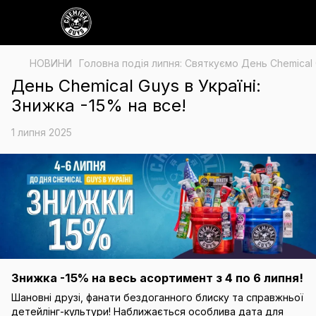
НОВИНИ
Головна подія липня: Святкуємо День Chemical G
День Chemical Guys в Україні:
Знижка -15% на все!
1 липня 2025
Знижка -15% на весь асортимент з 4 по 6 липня!
Шановні друзі, фанати бездоганного блиску та справжньої
детейлінг-культури! Наближається особлива дата для