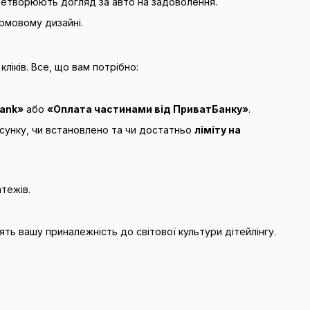
еретворюють догляд за авто на задоволення.
ірмовому дизайні.
ліків. Все, що вам потрібно:
ank»
або
«Оплата частинами від ПриватБанку»
.
сунку, чи встановлено та чи достатньо
ліміту на
атежів.
ять вашу приналежність до світової культури дітейлінгу.