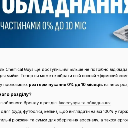
иль Chemical Guys ще доступнішим! Більше не потрібно відклад
для мийки. Тепер ви можете зібрати свій повний «фірмовий ком
ну пропозицію:
розтермінування 0% до 10 місяців
на весь роз
ного розділу?
улюбленого бренду в розділі
Аксесуари та обладнання
:
дяг (худі, футболки, кепки), щоб виглядати на всі 100% у гаражі
ильні рюкзаки та сумки для зберігання арсеналу, а також ергоно