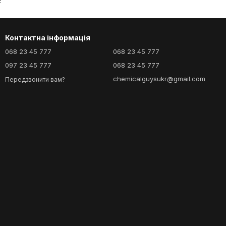
!
Контактна інформація
068 23 45 777
068 23 45 777
097 23 45 777
068 23 45 777
chemicalguysukr@gmail.com
Передзвонити вам?