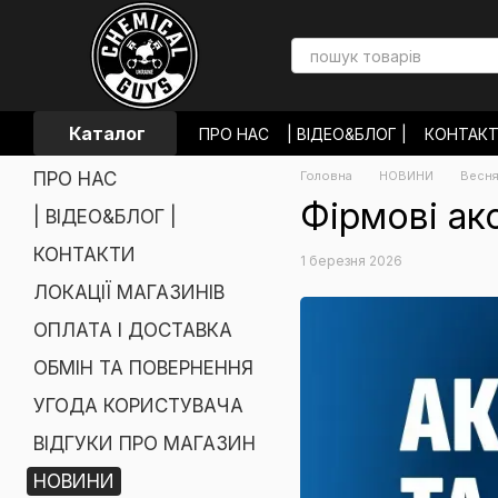
Перейти до основного контенту
Каталог
ПРО НАС
| ВІДЕО&БЛОГ |
КОНТАК
ОПЛАТА І ДОСТАВКА
ОБМІН ТА П
ПРО НАС
Головна
НОВИНИ
Весня
УГОДА КОРИСТУВАЧА
ВІДГУКИ П
Фірмові ак
| ВІДЕО&БЛОГ |
КОНТАКТИ
1 березня 2026
ЛОКАЦІЇ МАГАЗИНІВ
ОПЛАТА І ДОСТАВКА
ОБМІН ТА ПОВЕРНЕННЯ
УГОДА КОРИСТУВАЧА
ВІДГУКИ ПРО МАГАЗИН
НОВИНИ