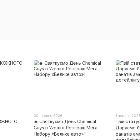
30 червня 2026
1 червня 202
КОЖНОГО
🔥 Святкуємо День Chemical
Твій стату
Guys в Україні: Розіграш Мега-
Даруємо б
Набору «Велике авто»!
фанатів ам