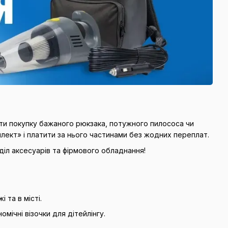
ати покупку бажаного рюкзака, потужного пилососа чи
плект» і платити за нього частинами без жодних переплат.
діл аксесуарів та фірмового обладнання!
 та в місті.
мічні візочки для дітейлінгу.