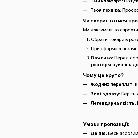
Твій комфорт:
Потужн
Твоя техніка:
Професі
Як скористатися пр
Ми максимально спростили
Обрати товари в розд
При оформленні замо
Важливо:
Перед офор
розтермінування
дл
Чому це круто?
Жодних переплат:
В
Все і одразу:
Беріть 
Легендарна якість:
Умови пропозиції:
Де діє:
Весь асортиме