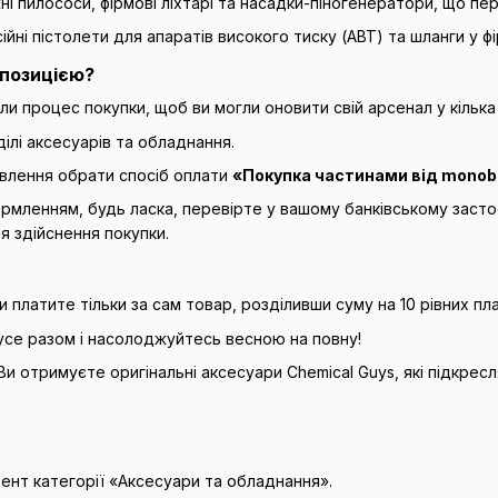
і пилососи, фірмові ліхтарі та насадки-піногенератори, що п
йні пістолети для апаратів високого тиску (АВТ) та шланги у ф
опозицією?
 процес покупки, щоб ви могли оновити свій арсенал у кілька к
ілі аксесуарів та обладнання.
влення обрати спосіб оплати
«Покупка частинами від monob
мленням, будь ласка, перевірте у вашому банківському засто
я здійснення покупки.
и платите тільки за сам товар, розділивши суму на 10 рівних пл
усе разом і насолоджуйтесь весною на повну!
Ви отримуєте оригінальні аксесуари Chemical Guys, які підкресл
нт категорії «Аксесуари та обладнання».