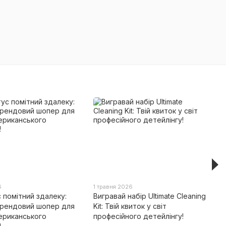
6
1 травня 2026
с помітний здалеку:
Вигравай набір Ultimate Cleaning
рендовий шопер для
Kit: Твій квиток у світ
ериканського
професійного детейлінгу!