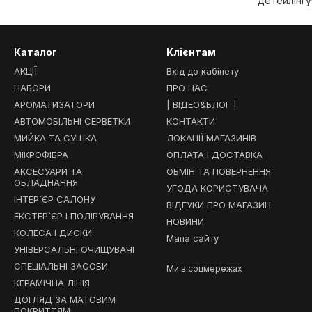
детейлінгу
Каталог
Клієнтам
АКЦІЇ
Вхід до кабінету
НАБОРИ
ПРО НАС
АРОМАТИЗАТОРИ
| ВІДЕО&БЛОГ |
АВТОМОБІЛЬНІ СЕРВЕТКИ
КОНТАКТИ
МИЙКА ТА СУШКА
ЛОКАЦІЇ МАГАЗИНІВ
МІКРОФІБРА
ОПЛАТА І ДОСТАВКА
АКСЕСУАРИ ТА
ОБМІН ТА ПОВЕРНЕННЯ
ОБЛАДНАННЯ
УГОДА КОРИСТУВАЧА
ІНТЕР`ЄР САЛОНУ
ВІДГУКИ ПРО МАГАЗИН
ЕКСТЕР`ЄР І ПОЛІРУВАННЯ
НОВИНИ
КОЛЕСА І ДИСКИ
Мапа сайту
УНІВЕРСАЛЬНІ ОЧИЩУВАЧІ
СПЕЦІАЛЬНІ ЗАСОБИ
Ми в соцмережах
КЕРАМІЧНА ЛІНІЯ
ДОГЛЯД ЗА МАТОВИМ
ПОКРИТТЯМ