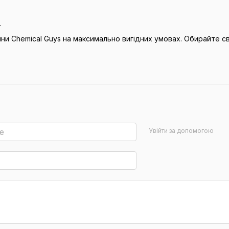
.
и Chemical Guys на максимально вигідних умовах. Обирайте св
Увійти за допомогою