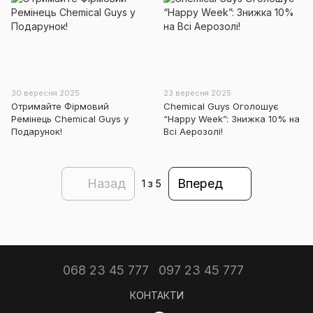
30 вересня 2025
23 вересня 2025
Отримайте Фірмовий
Chemical Guys Оголошує
Ремінець Chemical Guys у
“Happy Week”: Знижка 10% на
Подарунок!
Всі Аерозолі!
Назад
Вперед
1
з 5
068 23 45 777
097 23 45 777
КОНТАКТИ