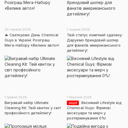
30 червня 2026
1 червня 2026
🔥 Святкуємо День Chemical
Твій статус помітний здалеку:
Guys в Україні: Розіграш
Даруємо брендовий шопер
Мега-Набору «Велике авто»!
для фанатів американського
детейлінгу!
1 травня 2026
1 березня 2026
Вигравай набір Ultimate
Весняний Lifestyle від
акція
Cleaning Kit: Твій квиток у світ
Chemical Guys: Фірмові
професійного детейлінгу!
аксесуари та мерч у
розтермінування 0%!