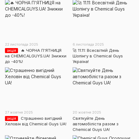
22 листопада 2025
6 листопада 2025
🔥 ЧОРНА П'ЯТНИЦЯ
🚀 11.11: Всесвітній День
акція
на CHEMICALGUYS.UA! Знижки
Шопінгу в Chemical Guys
до -40%!
Україна!
27 жовтня 2025
20 жовтня 2025
Страшенно вигідний
Святкуйте День
акція
Хеловін від Chemical Guys UA!
автомобіліста разом з
Chemical Guys UA!