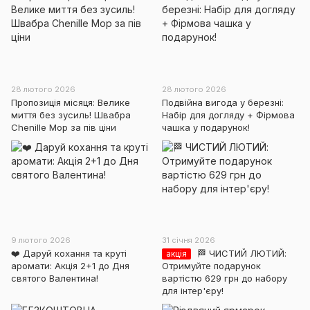
28 лютого 2026
28 лютого 2026
Пропозиція місяця: Велике
Подвійна вигода у березні:
миття без зусиль! Швабра
Набір для догляду + Фірмова
Chenille Mop за пів ціни
чашка у подарунок!
9 лютого 2026
31 січня 2026
❤️ Даруй кохання та круті
🏁 ЧИСТИЙ ЛЮТИЙ:
акція
аромати: Акція 2+1 до Дня
Отримуйте подарунок
святого Валентина!
вартістю 629 грн до набору
для інтер'єру!