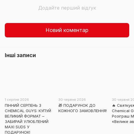
Додайте перший відгук
Новий коментар
Інші записи
1 серпня 2026
30 червня 2026
30 червня 2
ПІННИЙ СЕРПЕНЬ З
🎁 ПОДАРУНОК ДО
🔥 Святкує
CHEMICAL GUYS: КУПУЙ
КОЖНОГО ЗАМОВЛЕННЯ!
Chemical Gu
ВЕЛИКИЙ ФОРМАТ –
Розіграш 
ЗАБИРАЙ УЛЮБЛЕНИЙ
«Велике ав
MAXI SUDS У
ПОДАРУНОК!