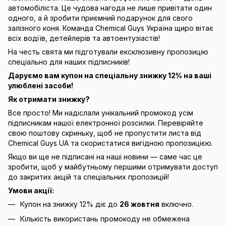
автомобіліста. Це чудова нагода не лише привітати один
одного, а й зробити приємний подарунок для свого
залізного коня. Команда Chemical Guys Україна щиро вітає
всіх водіїв, детейлерів та автоентузіастів!
На честь свята ми підготували ексклюзивну пропозицію
спеціально для наших підписників!
Даруємо вам купон на спеціальну знижку 12% на ваші
улюблені засоби!
Як отримати знижку?
Все просто! Ми надіслали унікальний промокод усім
підписникам нашої електронної розсилки. Перевіряйте
свою поштову скриньку, щоб не пропустити листа від
Chemical Guys UA та скористатися вигідною пропозицією.
Якщо ви ще не підписані на наші новини — саме час це
зробити, щоб у майбутньому першими отримувати доступ
до закритих акцій та спеціальних пропозицій!
Умови акції:
Купон на знижку 12% діє до
26 жовтня
включно.
Кількість використань промокоду не обмежена