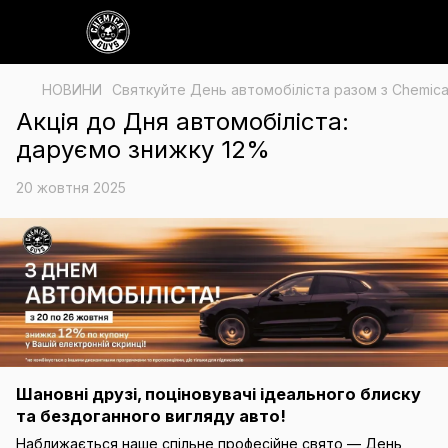
НОВИНИ
Святкуйте День автомобіліста разом з Chemical
Акція до Дня автомобіліста:
даруємо знижку 12%
20 жовтня 2025
Шановні друзі, поціновувачі ідеального блиску
та бездоганного вигляду авто!
Наближається наше спільне професійне свято — День