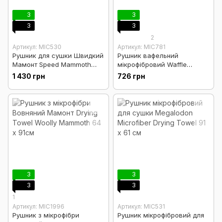
3
3
3
3
2
Артикул: MIC530
Артикул: MIC781
Рушник для сушки Швидкий
Рушник вафельний
Мамонт Speed Mammoth
мікрофібровий Waffle
Ultimate Super Plush Car
Weave Gray Matter
1 430 грн
726 грн
Drying Towel 64 x 76 см
Microfiber Drying Towel, 91 x
63 см
3
3
3
3
1
Артикул: MIC1996
Артикул: MIC531
Рушник з мікрофібри
Рушник мікрофібровий для