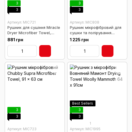
3
3
3
3
Артикул: MIC721
Артикул: MIC808
Рушник для сушіння Miracle
Рушник мікрофібровий для
Dryer Microfiber Towel,
сушки та полірування
91x63 см
Elegant Edgeless Towel
881 грн
1 225 грн
Best Sellers
3
3
3
3
1
Артикул: MIC723
Артикул: MIC1995