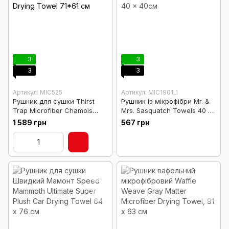
3
3
3
3
Артикул: MIC525
Артикул: MIC1901_1
Рушник для сушки Thirst
Рушник із мікрофібри Mr. &
Trap Microfiber Chamois
Mrs. Sasquatch Towels 40 x
Drying Towel 71*61 см
40см
1 589 грн
567 грн