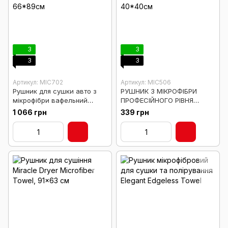
3
3
3
3
Артикул: MIC702
Артикул: MIC506
Рушник для сушки авто з
РУШНИК З МІКРОФІБРИ
мікрофібри вафельний
ПРОФЕСІЙНОГО РІВНЯ
Waffle Weave SUV 66*89см
GRADE MICROFIBER TOWEL
1 066 грн
339 грн
40*40см