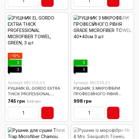
−10%
3
3
3
3
Артикул: MIC323_03
Артикул: MIC506_03
РУШНИК EL GORDO EXTRA
РУШНИК З МІКРОФІБРИ
THICK PROFESSIONAL
ПРОФЕСІЙНОГО РІВНЯ
MICROFIBER TOWEL, GREEN,
GRADE MICROFIBER TOWEL
745 грн
998 грн
828 грн
3 шт
40*40см 3 шт