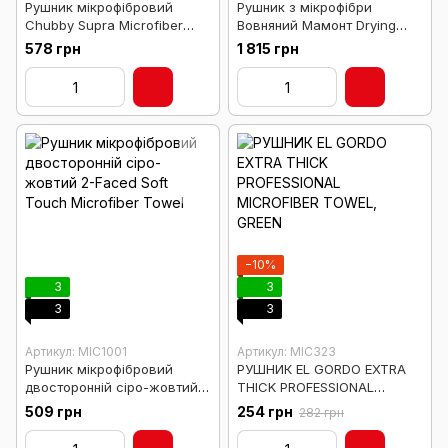
Рушник мікрофібровий
Рушник з мікрофібри
Chubby Supra Microfiber
Вовняний Мамонт Drying
Towel, 91 x 63 см
Towel Woolly Mammoth 64 x
578 грн
1 815 грн
91см
−10%
3
3
3
3
Артикул: MIC1001
Артикул: MIC323
Рушник мікрофібровий
РУШНИК EL GORDO EXTRA
двосторонній сіро-жовтий
THICK PROFESSIONAL
2-Faced Soft Touch
MICROFIBER TOWEL, GREEN
509 грн
254 грн
282 грн
Microfiber Towel