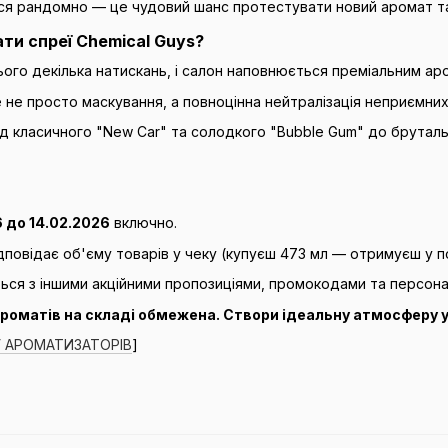
я рандомно — це чудовий шанс протестувати новий аромат та з
ти спреї Chemical Guys?
ого декілька натискань, і салон наповнюється преміальним ар
 не просто маскування, а повноцінна нейтралізація неприємних 
д класичного "New Car" та солодкого "Bubble Gum" до брутальн
6 до 14.02.2026
включно.
повідає об'єму товарів у чеку (купуєш 473 мл — отримуєш у п
ься з іншими акційними пропозиціями, промокодами та персон
 ароматів на складі обмежена. Створи ідеальну атмосферу у
 АРОМАТИЗАТОРІВ
]