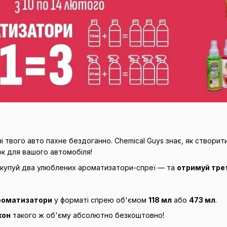
і твого авто пахне бездоганно. Chemical Guys знає, як створи
к для вашого автомобіля!
купуй два улюблених ароматизатори-спреї — та
отримуй тре
ароматизатори
у форматі спрею об'ємом
118 мл
або
473 мл
.
кон
такого ж об'єму абсолютно безкоштовно!