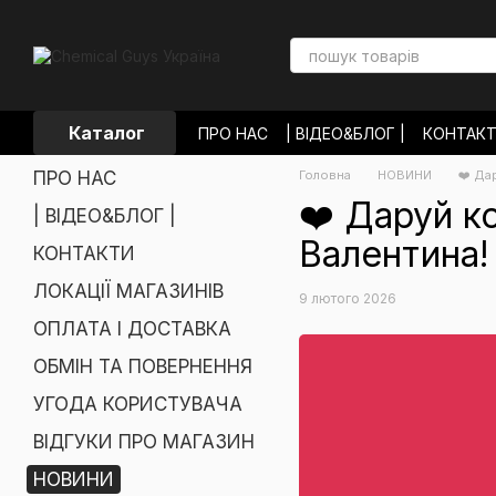
Перейти до основного контенту
Каталог
ПРО НАС
| ВІДЕО&БЛОГ |
КОНТАК
ОПЛАТА І ДОСТАВКА
ОБМІН ТА П
ПРО НАС
Головна
НОВИНИ
❤️ Да
УГОДА КОРИСТУВАЧА
ВІДГУКИ П
❤️ Даруй ко
| ВІДЕО&БЛОГ |
Валентина!
КОНТАКТИ
ЛОКАЦІЇ МАГАЗИНІВ
9 лютого 2026
ОПЛАТА І ДОСТАВКА
ОБМІН ТА ПОВЕРНЕННЯ
УГОДА КОРИСТУВАЧА
ВІДГУКИ ПРО МАГАЗИН
НОВИНИ