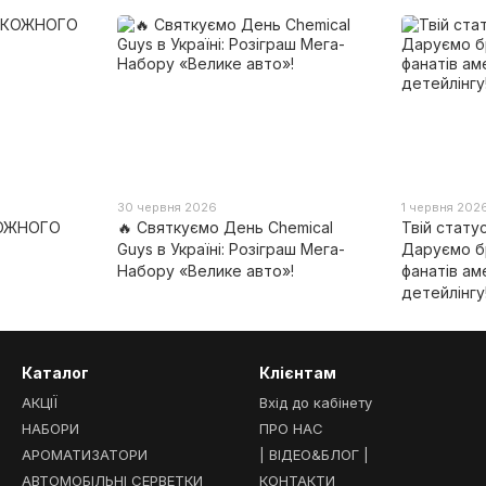
30 червня 2026
1 червня 202
КОЖНОГО
🔥 Святкуємо День Chemical
Твій стату
Guys в Україні: Розіграш Мега-
Даруємо б
Набору «Велике авто»!
фанатів ам
детейлінгу
Каталог
Клієнтам
АКЦІЇ
Вхід до кабінету
НАБОРИ
ПРО НАС
АРОМАТИЗАТОРИ
| ВІДЕО&БЛОГ |
АВТОМОБІЛЬНІ СЕРВЕТКИ
КОНТАКТИ