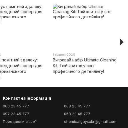
6
1 травня 2026
с помітний здалеку:
Вигравай набір Ultimate Cleaning
рендовий шопер для
Kit: Твій квиток у світ
ериканського
професійного детейлінгу!
!
Контактна інформація
068 23 45 777
068 23 45 777
097 23 45 777
068 23 45 777
chemicalguysukr@gmail.com
Передзвонити вам?