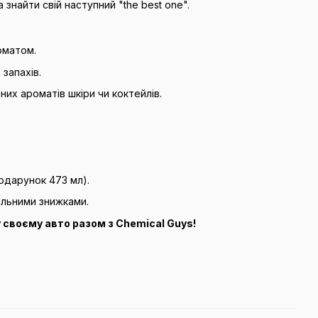
найти свій наступний "the best one".
оматом.
запахів.
их ароматів шкіри чи коктейлів.
одарунок 473 мл).
альними знижками.
 своєму авто разом з Chemical Guys!