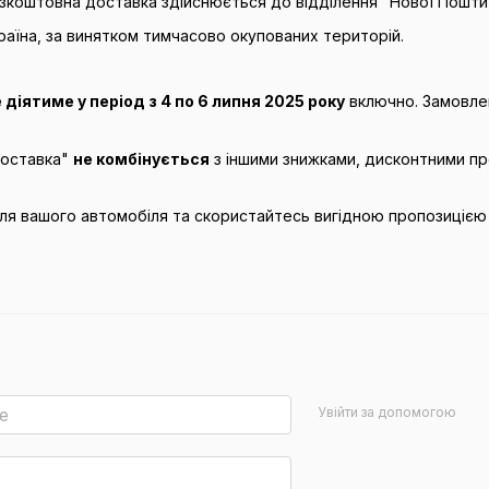
зкоштовна доставка здійснюється до відділення "Нової Пошти
раїна, за винятком тимчасово окупованих територій.
 діятиме у період з 4 по 6 липня 2025 року
включно. Замовлен
доставка"
не комбінується
з іншими знижками, дисконтними пр
ля вашого автомобіля та скористайтесь вигідною пропозицією 
Увійти за допомогою