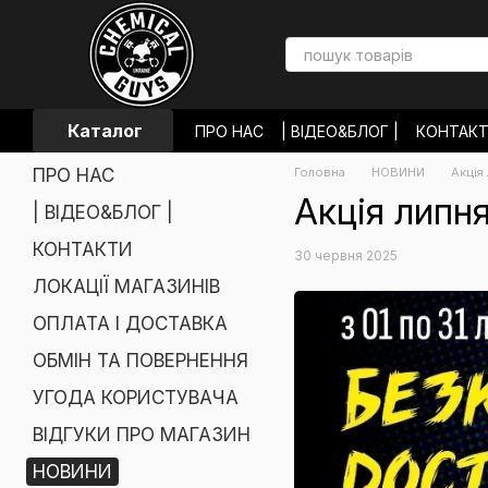
Перейти до основного контенту
Каталог
ПРО НАС
| ВІДЕО&БЛОГ |
КОНТАК
ОПЛАТА І ДОСТАВКА
ОБМІН ТА П
ПРО НАС
Головна
НОВИНИ
Акція
УГОДА КОРИСТУВАЧА
ВІДГУКИ П
Акція липн
| ВІДЕО&БЛОГ |
КОНТАКТИ
30 червня 2025
ЛОКАЦІЇ МАГАЗИНІВ
ОПЛАТА І ДОСТАВКА
ОБМІН ТА ПОВЕРНЕННЯ
УГОДА КОРИСТУВАЧА
ВІДГУКИ ПРО МАГАЗИН
НОВИНИ