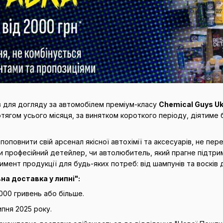
в для догляду за автомобілем преміум-класу
Chemical Guys Uk
Протягом усього місяця, за винятком короткого періоду, діятим
 поповнити свій арсенал якісної автохімії та аксесуарів, не 
и професійний детейлер, чи автолюбитель, який прагне підтрим
мент продукції для будь-яких потреб: від шампунів та восків д
на доставка у липні":
000 гривень або більше.
липня 2025 року.