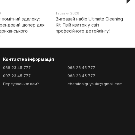
6
1 травня 2026
с помітний здалеку:
Вигравай набір Ultimate Cleaning
рендовий шопер для
Kit: Твій квиток у світ
ериканського
професійного детейлінгу!
!
Контактна інформація
068 23 45 777
068 23 45 777
097 23 45 777
068 23 45 777
chemicalguysukr@gmail.com
Передзвонити вам?