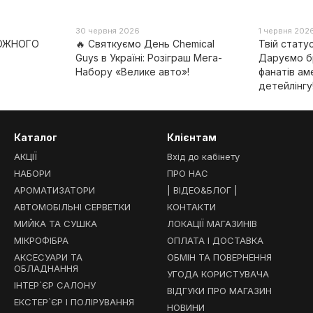
30 червня 2026
1 червня 202
КОЖНОГО
🔥 Святкуємо День Chemical
Твій стату
Guys в Україні: Розіграш Мега-
Даруємо б
Набору «Велике авто»!
фанатів ам
детейлінгу
Каталог
Клієнтам
АКЦІЇ
Вхід до кабінету
НАБОРИ
ПРО НАС
АРОМАТИЗАТОРИ
| ВІДЕО&БЛОГ |
АВТОМОБІЛЬНІ СЕРВЕТКИ
КОНТАКТИ
МИЙКА ТА СУШКА
ЛОКАЦІЇ МАГАЗИНІВ
МІКРОФІБРА
ОПЛАТА І ДОСТАВКА
АКСЕСУАРИ ТА
ОБМІН ТА ПОВЕРНЕННЯ
ОБЛАДНАННЯ
УГОДА КОРИСТУВАЧА
ІНТЕР`ЄР САЛОНУ
ВІДГУКИ ПРО МАГАЗИН
ЕКСТЕР`ЄР І ПОЛІРУВАННЯ
НОВИНИ