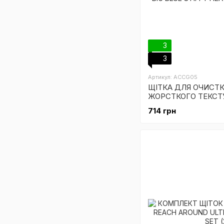
3
3
Артикул: ACCG05
ЩІТКА ДЛЯ ОЧИСТК
ЖОРСТКОГО ТЕКСТ
BIG BLUE STIFFY HE
714 грн
BRUSH