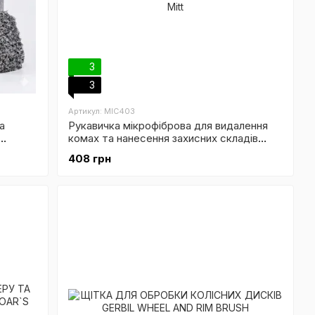
3
3
Артикул: MIC403
а
Рукавичка мікрофіброва для видалення
комах та нанесення захисних складів
Wedge & Rim Detailer All Purpose
408 грн
Scrubbing Mitt