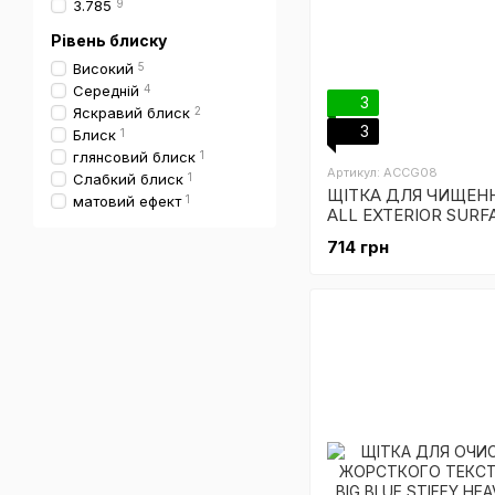
3.785
9
Рівень блиску
Високий
5
Середній
4
3
Яскравий блиск
2
3
Блиск
1
глянсовий блиск
1
Артикул: ACCG08
Слабкий блиск
1
ЩІТКА ДЛЯ ЧИЩЕНН
матовий ефект
1
ALL EXTERIOR SURF
BRUSH
714 грн