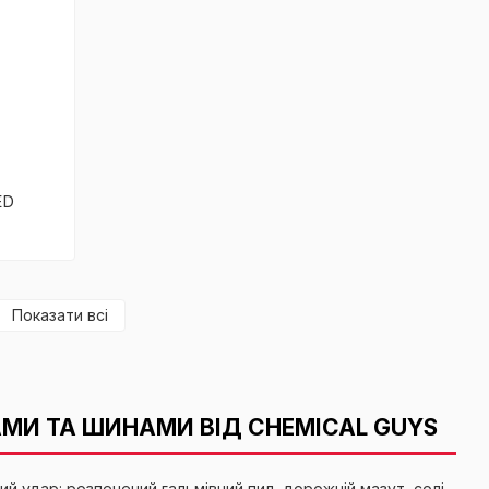
ED
Показати всі
МИ ТА ШИНАМИ ВІД CHEMICAL GUYS
й удар: розпечений гальмівний пил, дорожній мазут, солі