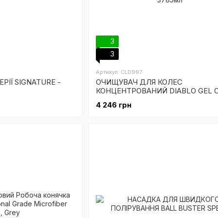
3
3
Артикул: CLD997
РІЇ SIGNATURE -
ОЧИЩУВАЧ ДЛЯ КОЛЕС
КОНЦЕНТРОВАНИЙ DIABLO GEL 
INFUSED FOAM WHEEL AND RIM
4 246 грн
CLEANER - 3785мл