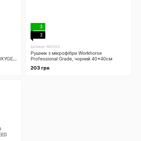
3
3
Артикул: MIC353
Рушник з мікрофібри Workhorse
OXYGEN
Professional Grade, чорний 40*40см
203 грн