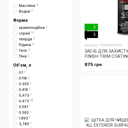
Масляна
9
Водна
2
Форма
3
кремоподібна
2
спрей
13
3
тверда
2
Рідина
4
Артикул: TVDSPRAY100
Гель
6
ЗАСІБ ДЛЯ ЗАХИСТ
FINISH TRIM COATI
Піна
2
875 грн
Об'єм, л
0.1
1
0.118
2
0.355
1
0.416
1
0,473
1
0.473
18
0.561
1
0.562
1
1.893
1
3,785
1