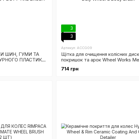
3
3
Артикул: ACCG09
И ШИН, ГУМИ ТА
Щітка для очищення колісних диск
УРНОГО ПЛАСТИКУ
покришок та арок Wheel Works M
AVY DUTY TIRE
Duty Wheel & Body Brush
714 грн