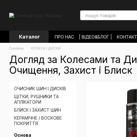
Перейти до основного контенту
Каталог
ПРО НАС
| ВІДЕО&БЛОГ |
КОНТАК
ОПЛАТА І ДОСТАВКА
ОБМІН ТА П
Головна
КОЛЕСА І ДИСКИ
УГОДА КОРИСТУВАЧА
ВІДГУКИ П
Догляд за Колесами та Ди
Очищення, Захист і Блиск
ОЧИСНИК ШИН І ДИСКІВ
ЩІТКИ, РУШНИКИ ТА
АПЛІКАТОРИ
БЛИСК І ЗАХИСТ ШИН
КЕРАМІЧНЕ / ВОСКОВЕ
ПОКРИТТЯ
Основа