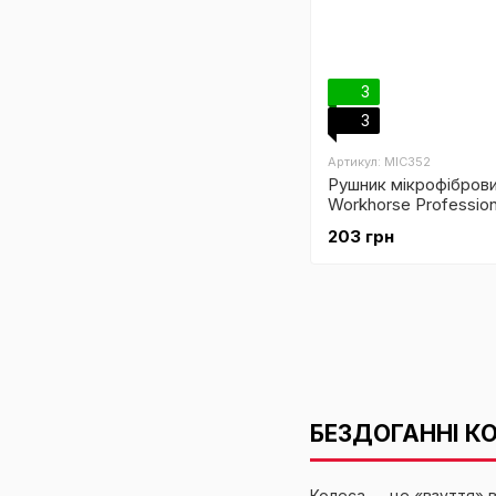
3
3
Артикул: MIC352
Рушник мікрофіброви
Workhorse Profession
Towel, Grey
203 грн
БЕЗДОГАННІ К
Колеса — це «взуття» в