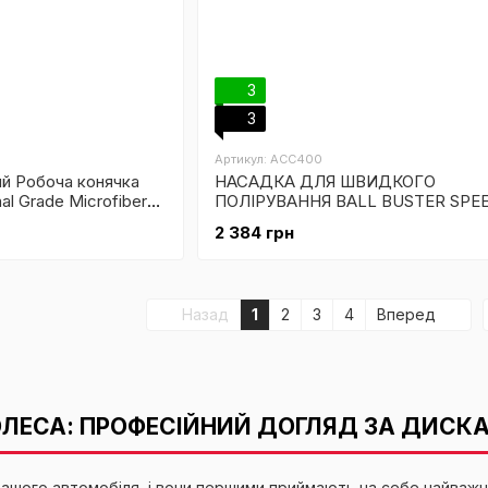
3
3
Артикул: ACC400
й Робоча конячка
НАСАДКА ДЛЯ ШВИДКОГО
al Grade Microfiber
ПОЛІРУВАННЯ BALL BUSTER SPE
2 384 грн
Назад
1
2
3
4
Вперед
ОЛЕСА: ПРОФЕСІЙНИЙ ДОГЛЯД ЗА ДИСКА
ашого автомобіля, і вони першими приймають на себе найважчи