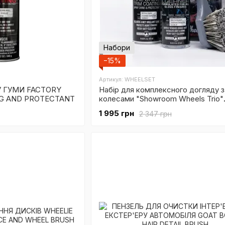
Набори
−15%
Артикул: WHEELSET
У ГУМИ FACTORY
Набір для комплексного догляду з
NG AND PROTECTANT
колесами "Showroom Wheels Trio"
(Очищення + Блиск)
1 995 грн
2 347 грн