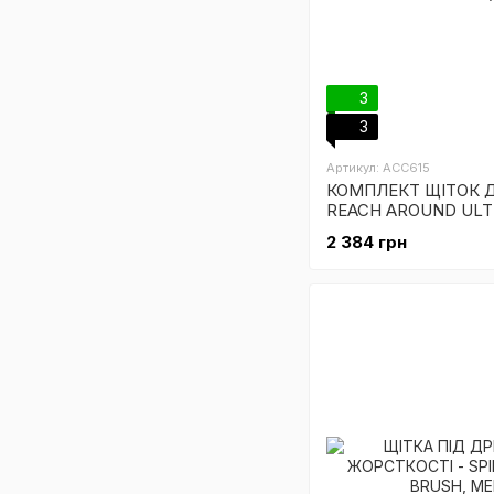
3
3
Артикул: ACC615
КОМПЛЕКТ ЩІТОК Д
REACH AROUND ULT
BRUSH SET (2 ШТ)
2 384 грн