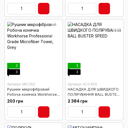
POLISH - 473мл
3
3
3
3
Артикул: MIC352
Артикул: ACC400
Рушник мікрофібровий
НАСАДКА ДЛЯ ШВИДКОГО
Робоча конячка Workhorse
ПОЛІРУВАННЯ BALL BUSTER
Professional Grade
SPEED
203 грн
2 384 грн
Microfiber Towel, Grey