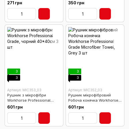
Microfiber Applicator, Blue
LIGHT METAL POLISH, 100 мл
271 грн
350 грн
3
3
3
3
Артикул: MIC353_03
Артикул: MIC352_03
Рушник з мікрофібри
Рушник мікрофібровий
Workhorse Professional
Робоча конячка Workhorse
Grade, чорний 40*40см 3
Professional Grade
601 грн
601 грн
шт
Microfiber Towel, Grey 3 шт