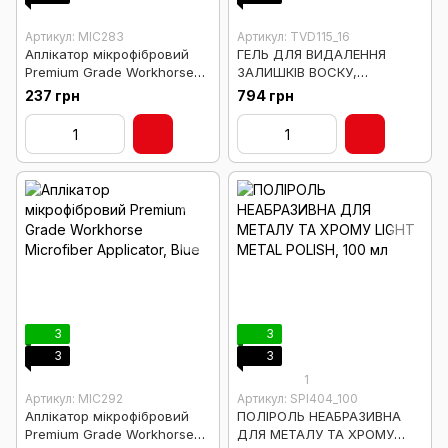
Артикул: MIC283
Артикул: TVD115_16
Аплікатор мікрофібровий
ГЕЛЬ ДЛЯ ВИДАЛЕННЯ
Premium Grade Workhorse
ЗАЛИШКІВ ВОСКУ,
Microfiber Applicator, Black
ГЕРМЕТИКІВ TRIM CLEAN
237 грн
794 грн
WAX AND OIL REMOVER -
473мл
3
3
3
3
1
Артикул: MIC292
Артикул: SPI404_100
Аплікатор мікрофібровий
ПОЛІРОЛЬ НЕАБРАЗИВНА
Premium Grade Workhorse
ДЛЯ МЕТАЛУ ТА ХРОМУ