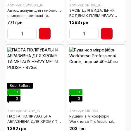
Артикул: CWS803_16
Артикул: SPI108_16
Автошампунь для глибокого
ЗАСІБ ДЛЯ ВИДАЛЕННЯ
очищення поверхні та
ВОДЯНИХ ПЛЯМ HEAVY
видалення воску Clean
DUTY WATER SPOT
771 грн
1 383 грн
Slate Wax Stripping Wash
REMOVER
473 мл
Best Sellers
3
3
3
3
Артикул: SPI402_16
Артикул: MIC353
ПАСТА ПОЛІРУВАЛЬНА
Рушник з мікрофібри
АБРАЗИВНА ДЛЯ ХРОМУ ТА
Workhorse Professional
МЕТАЛУ HEAVY METAL
Grade, чорний 40*40см
1 362 грн
203 грн