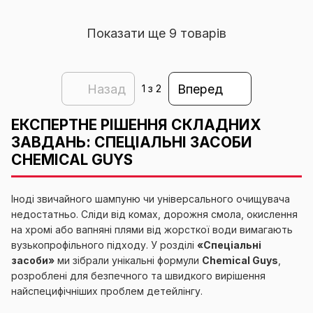
Показати ще 9 товарів
Назад
Вперед
1
з 2
ЕКСПЕРТНЕ РІШЕННЯ СКЛАДНИХ
ЗАВДАНЬ: СПЕЦІАЛЬНІ ЗАСОБИ
CHEMICAL GUYS
Іноді звичайного шампуню чи універсального очищувача
недостатньо. Сліди від комах, дорожня смола, окислення
на хромі або вапняні плями від жорсткої води вимагають
вузькопрофільного підходу. У розділі
«Спеціальні
засоби»
ми зібрали унікальні формули
Chemical Guys
,
розроблені для безпечного та швидкого вирішення
найспецифічніших проблем детейлінгу.