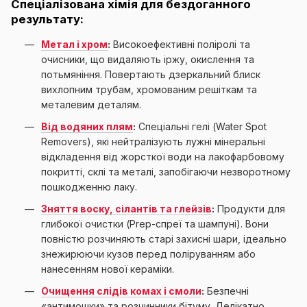
Спеціалізована хімія для бездоганного
результату:
Метал і хром
:
Високоефективні поліролі та
очисники, що видаляють іржу, окислення та
потьмяніння. Повертають дзеркальний блиск
вихлопним трубам, хромованим решіткам та
металевим деталям.
Від водяних плям
:
Спеціальні гелі (Water Spot
Removers), які нейтралізують лужні мінеральні
відкладення від жорсткої води на лакофарбовому
покритті, склі та металі, запобігаючи незворотному
пошкодженню лаку.
Зняття воску, сілантів та глейзів
:
Продукти для
глибокої очистки (Prep-спреї та шампуні). Вони
повністю розчиняють старі захисні шари, ідеально
знежирюючи кузов перед поліруванням або
нанесенням нової кераміки.
Очищення слідів комах і смоли
:
Безпечні
«антимошки» та розчинники бітуму. Делікатно