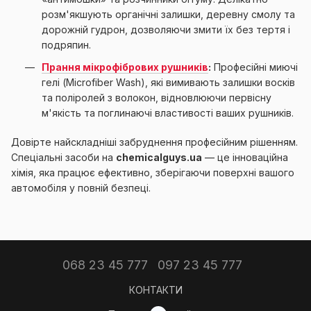
розм'якшують органічні залишки, деревну смолу та
дорожній гудрон, дозволяючи змити їх без тертя і
подряпин.
Прання мікрофібрових рушників
:
Професійні миючі
гелі (Microfiber Wash), які вимивають залишки восків
та поліролей з волокон, відновлюючи первісну
м'якість та поглинаючі властивості ваших рушників.
Довірте найскладніші забруднення професійним рішенням.
Спеціальні засоби на
chemicalguys.ua
— це інноваційна
хімія, яка працює ефективно, зберігаючи поверхні вашого
автомобіля у повній безпеці.
068 23 45 777
097 23 45 777
КОНТАКТИ