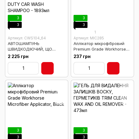
3
3
3
3
1
Артикул: CWS104_64
Артикул: MIC285
АВТОШАМПУНЬ
Аплікатор мікрофібровий
ШВИДКОДІЮЧИЙ, ЩО
Premium Grade Workhorse
ОЧИЩУЄ СМОЛИ ТА СЛІДИ
Microfiber Applicator, Grey
2 225 грн
237 грн
ВІД КОМАХ BUG PLUS TAR
REMOVER HEAVY DUTY CAR
WASH SHAMPOO - 1893мл
3
3
3
3