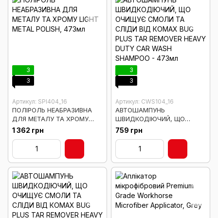
3
3
3
3
Артикул: SPI404_16
Артикул: CWS104_16
ПОЛІРОЛЬ НЕАБРАЗИВНА
АВТОШАМПУНЬ
ДЛЯ МЕТАЛУ ТА ХРОМУ
ШВИДКОДІЮЧИЙ, ЩО
LIGHT METAL POLISH, 473мл
ОЧИЩУЄ СМОЛИ ТА СЛІДИ
1 362 грн
759 грн
ВІД КОМАХ BUG PLUS TAR
REMOVER HEAVY DUTY CAR
WASH SHAMPOO - 473мл