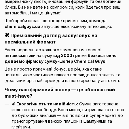
американську якість, інноваційні формули та бездоганний
блиск. Ви не йдете на компроміси, коли йдеться про ваш
автомобіль, і ми це цінуємо!
Щоб зробити ваш шопінг ще приємнішим, команда
chemicalguys.ua
запускає ексклюзивну літню акцію.
🎁 Преміальний догляд заслуговує на
преміальний формат
Увесь червень до кожного замовлення топової
автокосметики на суму
від 3000 грн
ми
безкоштовно
додаємо фірмову сумку-шопер Chemical Guys!
Це не просто приємний бонус, це річ, яка стане
невіддільною частиною вашого повсякденного життя та
ідеальним органайзером для вашого арсеналу автохімії.
Чому наш фірмовий шопер — це абсолютний
must-have?
🌱 Екологічність та надійність:
Сумка виготовлена
ізплотного спанбонду. Вона міцна, витривала та готова
до будь-яких викликів — від поїздки в супермаркет до
транспортування важких пляшок із шампунями та
глейзами.