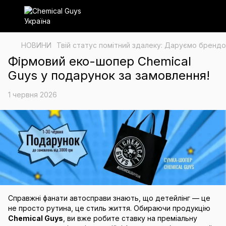
НОВИНИ
Твій статус помітний здалеку: Даруємо брендо
Фірмовий еко-шопер Chemical
Guys у подарунок за замовлення!
1 червня 2026
Справжні фанати автосправи знають, що детейлінг — це
не просто рутина, це стиль життя. Обираючи продукцію
Chemical Guys
, ви вже робите ставку на преміальну