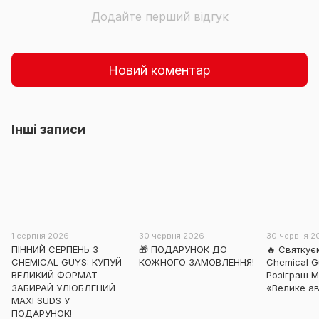
Додайте перший відгук
Новий коментар
Інші записи
1 серпня 2026
30 червня 2026
30 червня 2
ПІННИЙ СЕРПЕНЬ З
🎁 ПОДАРУНОК ДО
🔥 Святкує
CHEMICAL GUYS: КУПУЙ
КОЖНОГО ЗАМОВЛЕННЯ!
Chemical Gu
ВЕЛИКИЙ ФОРМАТ –
Розіграш 
ЗАБИРАЙ УЛЮБЛЕНИЙ
«Велике ав
MAXI SUDS У
ПОДАРУНОК!