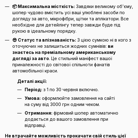
📦 Максимальна місткість:
Завдяки великому об'єму,
шопер чудово вмістить усі ваші улюблені засоби по
догляду за авто, мікрофібри, щітки та аплікатори. Все
необхідне для детейлінгу тепер завжди буде під
рукою в ідеальному порядку.
😎 Статус та впізнаваність:
З цією сумкою ні в кого з
оточуючих не залишиться жодних сумнівів:
ви
знаєтесь на преміальному американському
догляді за авто
. Це стильний маніфест вашої
приналежності до світової спільноти фанатів
автомобільної краси.
Деталі акції:
Період:
з 1 по 30 червня включно.
Умова:
оформлюйте замовлення на сайті
на суму від 3000 грн одним чеком.
Отримання:
фірмовий шопер автоматично
додається до вашого замовлення при
відправці.
Не втрачайте можливість прокачати свій стиль цієї