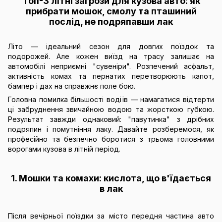
Топ-3 літні загрози для кузова авто: як
прибрати мошок, смолу та пташиний
послід, не подряпавши лак
Літо — ідеальний сезон для довгих поїздок та
подорожей. Але кожен виїзд на трасу залишає на
автомобілі неприємні "сувеніри". Розпечений асфальт,
активність комах та пернатих перетворюють капот,
бампер і дах на справжнє поле бою.
Головна помилка більшості водіїв — намагатися відтерти
ці забруднення звичайною водою та жорсткою губкою.
Результат завжди однаковий: "павутинка" з дрібних
подряпин і помутніння лаку. Давайте розберемося, як
професійно та безпечно боротися з трьома головними
ворогами кузова в літній період.
1. Мошки та комахи: кислота, що в'їдається
в лак
Після вечірньої поїздки за місто передня частина авто