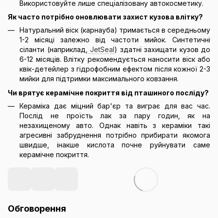
Використовуйте лише спеціалізовану автокосметику.
Як часто потрібно оновлювати захист кузова влітку?
Натуральний віск (карнауба) тримається в середньому
1-2 місяці залежно від частоти мийок. Синтетичні
сіланти (наприклад,
JetSeal
) здатні захищати кузов до
6-12 місяців. Влітку рекомендується наносити віск або
квік-детейлер з гідрофобним ефектом після кожної 2-3
мийки для підтримки максимального ковзання.
Чи врятує керамічне покриття від пташиного посліду?
Кераміка дає міцний бар'єр та виграє для вас час.
Послід не проїсть лак за пару годин, як на
незахищеному авто. Однак навіть з кераміки такі
агресивні забруднення потрібно прибирати якомога
швидше, інакше кислота почне руйнувати саме
керамічне покриття.
Обговорення