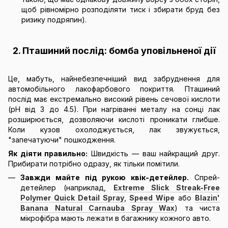
щоб рівномірно розподіляти тиск і збирати бруд без
ризику подряпин).
2. Пташиний послід: бомба уповільненої дії
Це, мабуть, найнебезпечніший вид забруднення для
автомобільного лакофарбового покриття. Пташиний
послід має екстремально високий рівень сечової кислоти
(pH від 3 до 4.5). При нагріванні металу на сонці лак
розширюється, дозволяючи кислоті проникати глибше.
Коли кузов охолоджується, лак звужується,
"запечатуючи" пошкодження.
Як діяти правильно:
Швидкість — ваш найкращий друг.
Прибирати потрібно одразу, як тільки помітили.
Завжди майте під рукою квік-детейлер.
Спрей-
детейлер (наприклад,
Extreme Slick Streak-Free
Polymer Quick Detail Spray
,
Speed Wipe
або
Blazin'
Banana Natural Carnauba Spray Wax
) та чиста
мікрофібра мають лежати в багажнику кожного авто.