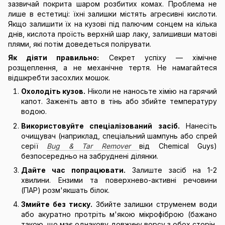
зазвичай покрита шаром розбитих комах. Проблема не
лише в естетиці: їхні залишки містять агресивні кислоти.
Якщо залишити їх на кузові під палючим сонцем на кілька
днів, кислота проїсть верхній шар лаку, залишивши матові
плями, які потім доведеться полірувати.
Як діяти правильно:
Секрет успіху — хімічне
розщеплення, а не механічне тертя. Не намагайтеся
відшкребти засохлих мошок.
Охолодіть кузов.
Ніколи не наносьте хімію на гарячий
капот. Заженіть авто в тінь або збийте температуру
водою.
Використовуйте спеціалізований засіб.
Нанесіть
очищувач (наприклад, спеціальний шампунь або спрей
серії
Bug & Tar Remover
від Chemical Guys)
безпосередньо на забруднені ділянки.
Дайте час попрацювати.
Залиште засіб на 1-2
хвилини. Ензими та поверхнево-активні речовини
(ПАР) розм'якшать білок.
Змийте без тиску.
Збийте залишки струменем води
або акуратно протріть м'якою мікрофіброю (бажано
такою, що має однакову довжину ворсу з обох сторін,