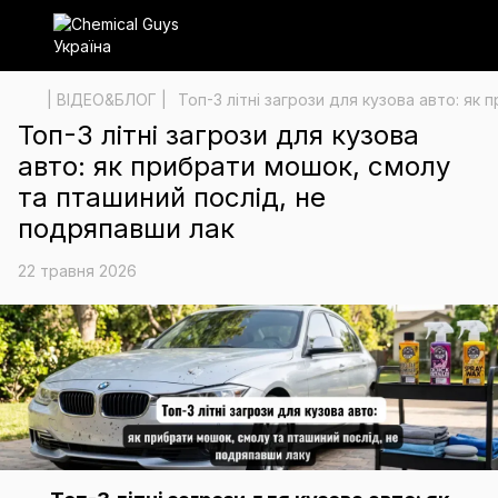
| ВІДЕО&БЛОГ |
Топ-3 літні загрози для кузова авто: як
Топ-3 літні загрози для кузова
авто: як прибрати мошок, смолу
та пташиний послід, не
подряпавши лак
22 травня 2026