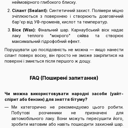
неймовірного глибокого блиску.
Сілант (Sealant):
Синтетичний захист. Полімери міцно
зчіплюються з поверхнею і створюють довговічний
бар'єр від УФ-променів, кислот та температур.
Віск (Wax):
Фінальний шар. Карнаубський віск надає
лаку теплого "мокрого" сяйва та створює
максимальний гідрофобний ефект.
Порушувати цю послідовність не можна — якщо нанести
сілант поверх воску, він просто не зможе закріпитися на
поверхні і змиється після першого ж дощу.
FAQ (Поширені запитання)
Чи можна використовувати народні засоби (уайт-
спірит або бензин) для зняття бітуму?
Ми категорично не рекомендуємо цього робити.
Побутові розчинники не призначені для
автомобільного лаку. Вони можуть пересушити його,
зробити матовим або навіть пошкодити захисний шар.