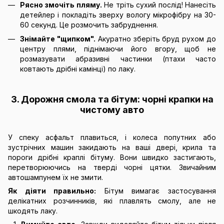
Рясно змочіть пляму.
Не тріть сухий послід! Нанесіть
детейлер і покладіть зверху вологу мікрофібру на 30-
60 секунд. Це розмочить забруднення.
Знімайте "щипком".
Акуратно зберіть бруд рухом до
центру плями, піднімаючи його вгору, щоб не
розмазувати абразивні частинки (птахи часто
ковтають дрібні камінці) по лаку.
3. Дорожня смола та бітум: чорні крапки на
чистому авто
У спеку асфальт плавиться, і колеса попутних або
зустрічних машин закидають на ваші двері, крила та
пороги дрібні краплі бітуму. Вони швидко застигають,
перетворюючись на тверді чорні цятки. Звичайним
автошампунем їх не змити.
Як діяти правильно:
Бітум вимагає застосування
делікатних розчинників, які плавлять смолу, але не
шкодять лаку.