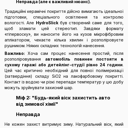
Неправда (але є важливий нюанс).
Традиційні керамічні покриття дійсно вимагають ідеальної
підготовки, спеціального освітлення та контролю
вологості. Але
HydroSlick
був створений саме для того,
щоб зламати цей стереотип. Завдяки формату
«гіпервоску», ви наносите його на кузов мікрофібровим
аплікатором, чекаєте кілька хвилин і розполіровуєте
рушником. Ніяких складних технологій нанесення.
Важливо:
Хоча сам процес нанесення простий, після
розполіровування
автомобіль повинен постояти в
сухому гаражі або детейлінг-студії рівно 24 години
.
Цей час критично необхідний для повної полімеризації
(затвердіння) складу SiO2 на лакофарбовому покритті.
Контакт із водою чи різкі перепади температур у цю добу
можуть зруйнувати захисний шар.
Міф 2: "Будь-який віск захистить авто
від зимової хімії"
Неправда
Не кожен захист витримує зиму. Натуральний віск, який