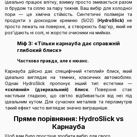
ідеально працює влітку, взимку просто змивається разом
із брудом та сіллю за пару тижнів. Ваш вибір для холодної
пори — це хімічна стійкість. Синтетичні полімери та
продукти з діоксидом кремнію (SiO2) (
HydroSlick)
не
просто лежать на поверхні, а створюють бар'єр, який не
роз’їдають ні солі, ні жорсткі очисники на мийках.
Міф 3: «Тільки карнауба дає справжній
глибокий блиск»
Частково правда, але є нюанс.
Карнауба дійсно дає специфічний «теплий» блиск, який
ідеально виглядає на темних, класичних автомобілях.
Однак HydroSlick пропонує інший тип естетики —
«скляний» (дзеркальний) блиск
. Поверхня стає
настільки гладкою, що світло відбивається від неї під
ідеальним кутом. Для сучасних металіків та перламутрів
такий ефект часто виглядає значно виграшніше.
Пряме порівняння: HydroSlick vs
Карнауба
Щоб вам було простіше зробити вибір для свого