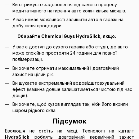
Ви отримуєте задоволення від самого процесу
медитативного натирання авто кожні кілька місяців.
У вас немає можливості залишити авто в гаражі на
добу після процедури.
Обирайте Chemical Guys HydroSlick, якщо:
У вас є доступ до сухого гаража або студії, де авто
може спокійно простояти 24 години для повної
полімеризації.
Ви хочете отримати максимальний і довговічний
захист на цілий рік.
Ви шукаєте екстремальний водовідштовхувальний
ефект (машина довше залишатиметься чистою під час
дощів).
Ви хочете, щоб кузов виглядав так, ніби його вкрили
шаром рідкого скла.
Підсумок
Еволюція не стоїть на місці. Технології на кшталт
HydroSlick
роблять довговічний керамічний захист