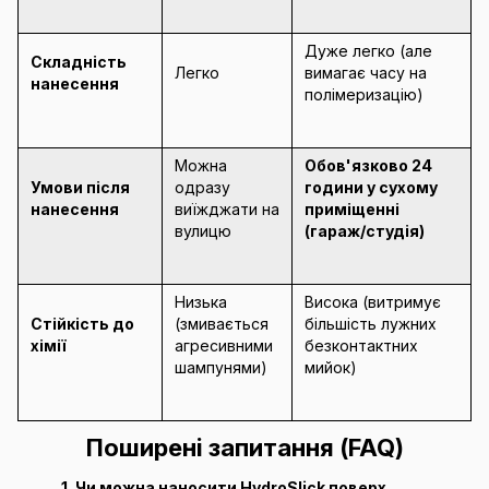
Дуже легко (але
Складність
Легко
вимагає часу на
нанесення
полімеризацію)
Можна
Обов'язково 24
Умови після
одразу
години у сухому
нанесення
виїжджати на
приміщенні
вулицю
(гараж/студія)
Низька
Висока (витримує
Стійкість до
(змивається
більшість лужних
хімії
агресивними
безконтактних
шампунями)
мийок)
Поширені запитання (FAQ)
1. Чи можна наносити HydroSlick поверх