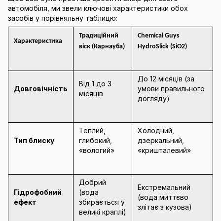
автомобіля, ми звели ключові характеристики обох
засобів у порівняльну таблицю:
Традиційний
Chemical Guys
Характеристика
віск (Карнауба)
HydroSlick (SiO2)
До 12 місяців (за
Від 1 до 3
Довговічність
умови правильного
місяців
догляду)
Теплий,
Холодний,
Тип блиску
глибокий,
дзеркальний,
«вологий»
«кришталевий»
Добрий
Екстремальний
Гідрофобний
(вода
(вода миттєво
ефект
збирається у
злітає з кузова)
великі краплі)