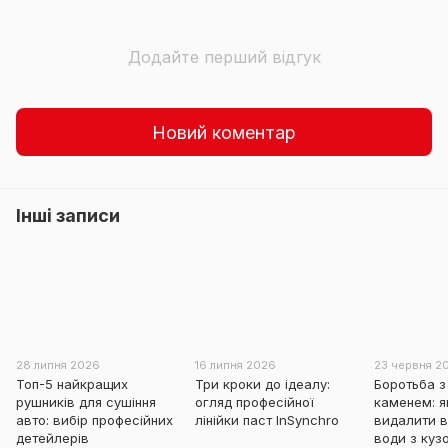
Додайте перший відгук
Новий коментар
Інші записи
28 липня 2026
16 липня 2026
23 червня 2
Топ-5 найкращих
Три кроки до ідеалу:
Боротьба з
рушників для сушіння
огляд професійної
каменем: я
авто: вибір професійних
лінійки паст InSynchro
видалити в
детейлерів
води з куз