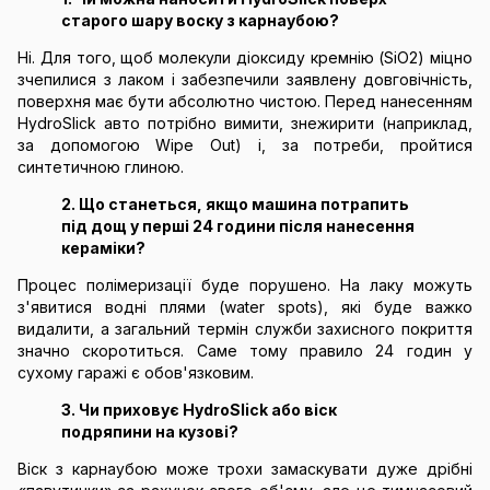
старого шару воску з карнаубою?
Ні. Для того, щоб молекули діоксиду кремнію (SiO2) міцно
зчепилися з лаком і забезпечили заявлену довговічність,
поверхня має бути абсолютно чистою. Перед нанесенням
HydroSlick авто потрібно вимити, знежирити (наприклад,
за допомогою Wipe Out) і, за потреби, пройтися
синтетичною глиною.
2. Що станеться, якщо машина потрапить
під дощ у перші 24 години після нанесення
кераміки?
Процес полімеризації буде порушено. На лаку можуть
з'явитися водні плями (water spots), які буде важко
видалити, а загальний термін служби захисного покриття
значно скоротиться. Саме тому правило 24 годин у
сухому гаражі є обов'язковим.
3. Чи приховує HydroSlick або віск
подряпини на кузові?
Віск з карнаубою може трохи замаскувати дуже дрібні