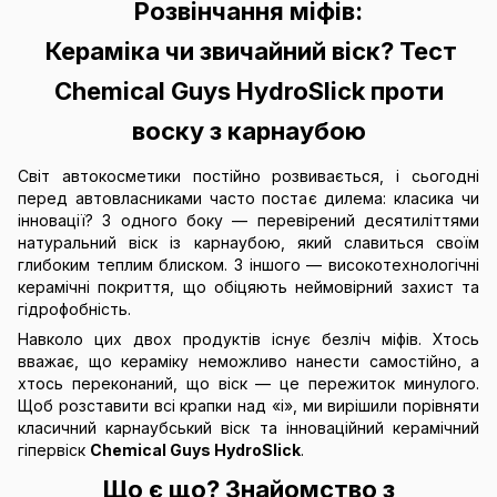
Розвінчання міфів:
Кераміка чи звичайний віск? Тест
Chemical Guys HydroSlick проти
воску з карнаубою
Світ автокосметики постійно розвивається, і сьогодні
перед автовласниками часто постає дилема: класика чи
інновації? З одного боку — перевірений десятиліттями
натуральний віск із карнаубою, який славиться своїм
глибоким теплим блиском. З іншого — високотехнологічні
керамічні покриття, що обіцяють неймовірний захист та
гідрофобність.
Навколо цих двох продуктів існує безліч міфів. Хтось
вважає, що кераміку неможливо нанести самостійно, а
хтось переконаний, що віск — це пережиток минулого.
Щоб розставити всі крапки над «і», ми вирішили порівняти
класичний карнаубський віск та інноваційний керамічний
гіпервіск
Chemical Guys HydroSlick
.
Що є що? Знайомство з