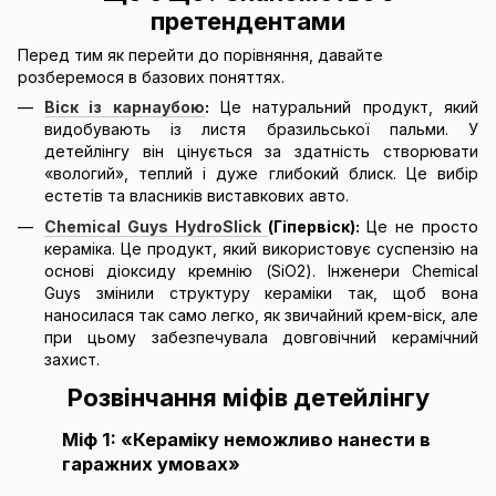
претендентами
Перед тим як перейти до порівняння, давайте
розберемося в базових поняттях.
Віск із карнаубою
:
Це натуральний продукт, який
видобувають із листя бразильської пальми. У
детейлінгу він цінується за здатність створювати
«вологий», теплий і дуже глибокий блиск. Це вибір
естетів та власників виставкових авто.
Chemical Guys HydroSlick
(Гіпервіск):
Це не просто
кераміка. Це продукт, який використовує суспензію на
основі діоксиду кремнію (SiO2). Інженери Chemical
Guys змінили структуру кераміки так, щоб вона
наносилася так само легко, як звичайний крем-віск, але
при цьому забезпечувала довговічний керамічний
захист.
Розвінчання міфів детейлінгу
Міф 1: «Кераміку неможливо нанести в
гаражних умовах»