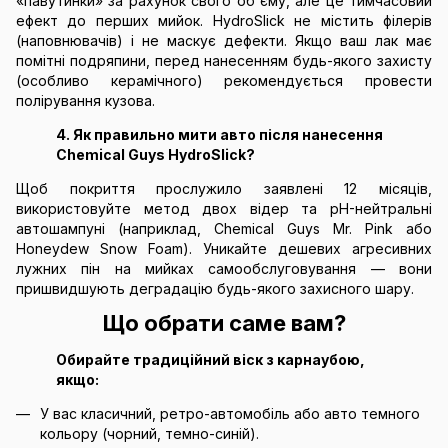
«павутинки» за рахунок свого об'єму, але це тимчасовий
ефект до перших мийок. HydroSlick не містить філерів
(наповнювачів) і не маскує дефекти. Якщо ваш лак має
помітні подряпини, перед нанесенням будь-якого захисту
(особливо керамічного) рекомендується провести
полірування кузова.
4. Як правильно мити авто після нанесення
Chemical Guys HydroSlick?
Щоб покриття прослужило заявлені 12 місяців,
використовуйте метод двох відер та pH-нейтральні
автошампуні (наприклад, Chemical Guys Mr. Pink або
Honeydew Snow Foam). Уникайте дешевих агресивних
лужних пін на мийках самообслуговування — вони
пришвидшують деградацію будь-якого захисного шару.
Що обрати саме вам?
Обирайте традиційний віск з карнаубою,
якщо:
У вас класичний, ретро-автомобіль або авто темного
кольору (чорний, темно-синій).