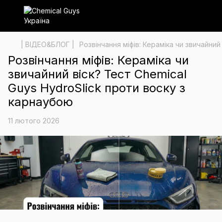
| ВІДЕО&БЛОГ |
Розвінчання міфів: Кераміка чи звичайний
Розвінчання міфів: Кераміка чи
звичайний віск? Тест Chemical
Guys HydroSlick проти воску з
карнаубою
11 лютого 2026