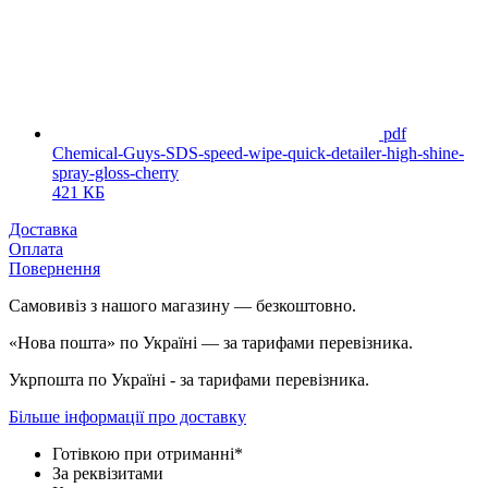
pdf
Chemical-Guys-SDS-speed-wipe-quick-detailer-high-shine-
spray-gloss-cherry
421 КБ
Доставка
Оплата
Повернення
Самовивіз з нашого магазину — безкоштовно.
«Нова пошта» по Україні — за тарифами перевізника.
Укрпошта по Україні - за тарифами перевізника.
Більше інформації про доставку
Готівкою при отриманні*
За реквізитами