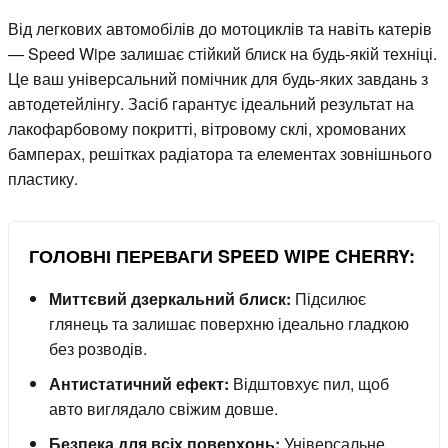
Від легкових автомобілів до мотоциклів та навіть катерів
— Speed Wipe залишає стійкий блиск на будь-якій техніці.
Це ваш універсальний помічник для будь-яких завдань з
автодетейлінгу. Засіб гарантує ідеальний результат на
лакофарбовому покритті, вітровому склі, хромованих
бамперах, решітках радіатора та елементах зовнішнього
пластику.
ГОЛОВНІ ПЕРЕВАГИ SPEED WIPE CHERRY:
Миттєвий дзеркальний блиск:
Підсилює
глянець та залишає поверхню ідеально гладкою
без розводів.
Антистатичний ефект:
Відштовхує пил, щоб
авто виглядало свіжим довше.
Безпека для всіх поверхонь:
Універсальне