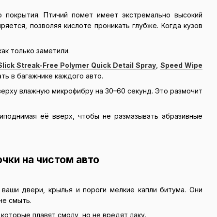
о покрытия. Птичий помет имеет экстремально высокий
иряется, позволяя кислоте проникать глубже. Когда кузов
ак только заметили.
lick Streak-Free Polymer Quick Detail Spray
,
Speed Wipe
ть в багажнике каждого авто.
верху влажную микрофибру на 30–60 секунд. Это размочит
иподнимая её вверх, чтобы не размазывать абразивные
чки на чистом авто
 ваши двери, крылья и пороги мелкие капли битума. Они
не смыть.
оторые плавят смолу, но не вредят лаку.