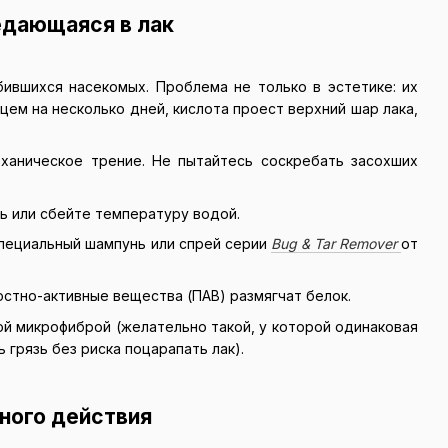
ъедающаяся в лак
ившихся насекомых. Проблема не только в эстетике: их
цем на несколько дней, кислота проест верхний шар лака,
ханическое трение. Не пытайтесь соскребать засохших
нь или сбейте температуру водой.
пециальный шампунь или спрей серии
Bug & Tar Remover
от
остно-активные вещества (ПАВ) размягчат белок.
ой микрофиброй (желательно такой, у которой одинаковая
грязь без риска поцарапать лак).
нного действия