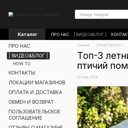
Перейти к основному контенту
Каталог
ПРО НАС
| ВИДЕО&БЛОГ |
КОНТА
ЛОКАЦИИ МАГАЗИНОВ
ОПЛАТА И
ПРО НАС
Главная
| ВИДЕО&БЛОГ |
ОБМЕН И ВОЗВРАТ
ПОЛЬЗОВАТЕЛ
ОТЗЫВЫ О МАГАЗИНЕ
НОВОСТИ
Топ-3 летн
| ВИДЕО&БЛОГ |
птичий пом
HOW TO
КОНТАКТЫ
22 мая 2026
ЛОКАЦИИ МАГАЗИНОВ
ОПЛАТА И ДОСТАВКА
ОБМЕН И ВОЗВРАТ
ПОЛЬЗОВАТЕЛЬСКОЕ
СОГЛАШЕНИЕ
ОТЗЫВЫ О МАГАЗИНЕ