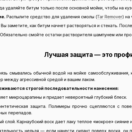
а удаляйте битум только после основной мойки, чтобы на куз
ие.
Распылите средство для удаления смолы (
Tar Remover
) на
.
Вы заметите, как битум начнет растворяться и стекать. Посл
Обязательно смойте остатки растворителя шампунем или про
Лучшая защита — это проф
рязь смывались обычной водой на мойке самообслуживания,
ер между агрессивной средой и вашим лаком.
живаются строгой последовательности нанесения:
яет микроцарапины и придает невероятный глубокий блеск.
нтетическая защита. Полимеры прочно сцепляются с пове
ных перепадов.
й слой. Карнаубский воск дает лаку теплое «мокрое» сияние
тельность нельзя — если нанести силант поверх воска, он 