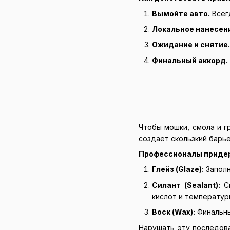
Вымойте авто.
Всегд
Локальное нанесен
Ожидание и снятие
Финальный аккорд.
Чтобы мошки, смола и г
создает скользкий барь
Профессионалы придер
Глейз (Glaze):
Заполн
Силант (Sealant):
Си
кислот и температур
Воск (Wax):
Финальны
Нарушать эту последова