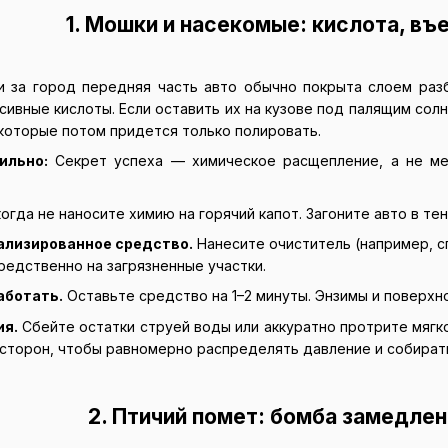
1. Мошки и насекомые: кислота, в
и за город передняя часть авто обычно покрыта слоем разб
ивные кислоты. Если оставить их на кузове под палящим солн
 которые потом придется только полировать.
ильно:
Секрет успеха — химическое расщепление, а не ме
огда не наносите химию на горячий капот. Загоните авто в те
ализированное средство.
Нанесите очиститель (например, с
редственно на загрязненные участки.
аботать.
Оставьте средство на 1–2 минуты. Энзимы и поверхн
ия.
Сбейте остатки струей воды или аккуратно протрите мягк
 сторон, чтобы равномерно распределять давление и собирать 
2. Птичий помет: бомба замедле