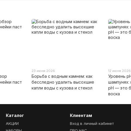
23 июня 2026
12 июня 2026
бзор
Борьба с водным камнем: как
Уровень p
нейки паст
бесследно удалить высохшие
шампунях:
капли воды с кузова и стекол
pH — это 
воска
Каталог
Клиентам
АКЦИИ
Вход в личный кабинет
НАБОРЫ
ПРО НАС