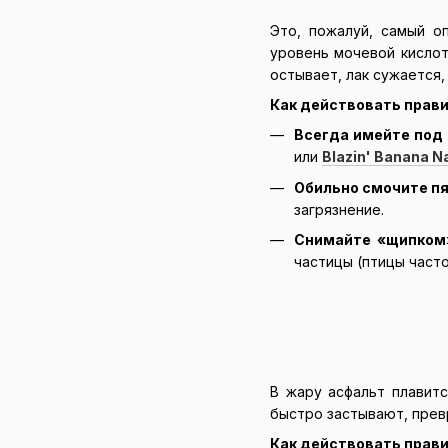
Это, пожалуй, самый о
уровень мочевой кислоты
остывает, лак сужается
Как действовать прави
Всегда имейте под 
или
Blazin' Banana N
Обильно смочите пя
загрязнение.
Снимайте «щипком
частицы (птицы часто
В жару асфальт плавитс
быстро застывают, прев
Как действовать прави