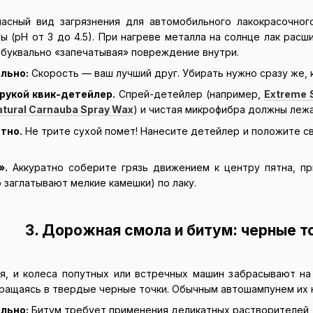
пасный вид загрязнения для автомобильного лакокрасочног
 (pH от 3 до 4.5). При нагреве металла на солнце лак расш
, буквально «запечатывая» повреждение внутри.
льно:
Скорость — ваш лучший друг. Убирать нужно сразу же, к
рукой квик-детейлер.
Спрей-детейлер (например,
Extreme S
atural Carnauba Spray Wax
) и чистая микрофибра должны лежа
тно.
Не трите сухой помет! Нанесите детейлер и положите с
».
Аккуратно соберите грязь движением к центру пятна, пр
 заглатывают мелкие камешки) по лаку.
3. Дорожная смола и битум: черные то
я, и колеса попутных или встречных машин забрасывают на
ращаясь в твердые черные точки. Обычным автошампунем их 
льно:
Битум требует применения деликатных растворителей, к