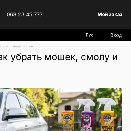
068 23 45 777
Мой заказ
Вход
Рус
ет, не поцарапав лак
как убрать мошек, смолу и