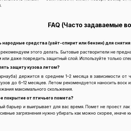
.
FAQ (Часто задаваемые в
 народные средства (уайт-спирит или бензин) для снятия
 рекомендуем этого делать. Бытовые растворители не предна
м или даже повредить защитный слой. Используйте только сп
лять защиту кузова летом?
арнауба) держится в среднем 1–2 месяца в зависимости от ч
узов до 6–12 месяцев. Летом рекомендуется наносить воск 
ржания максимального скольжения.
е покрытие от птичьего помета?
ый барьер и выигрывает для вас время. Помет не проест лак 
ссивные загрязнения нужно убирать как можно скорее, иначе 