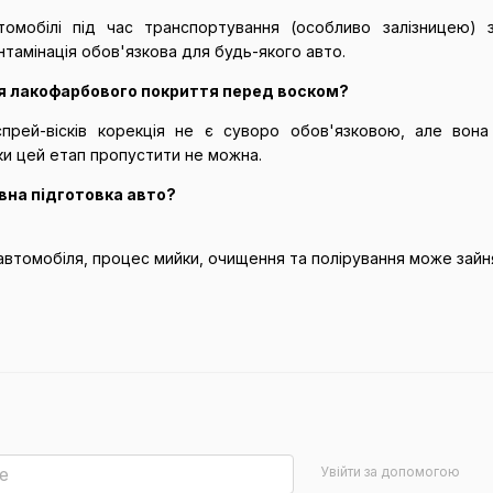
втомобілі під час транспортування (особливо залізницею)
тамінація обов'язкова для будь-якого авто.
ія лакофарбового покриття перед воском?
прей-вісків корекція не є суворо обов'язковою, але вона
ки цей етап пропустити не можна.
вна підготовка авто?
автомобіля, процес мийки, очищення та полірування може зайнят
Увійти за допомогою