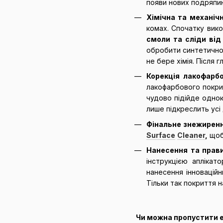
появи нових подряпин 
Хімічна та механіч
комах. Спочатку вико
смоли та сліди ві
обробити синтетично
не бере хімія. Після 
Корекція лакофарб
лакофарбового покрит
чудово підійде одно
лише підкреслить усі
Фінальне знежиренн
Surface
Cleaner
,
щоб
Нанесення та прав
інструкцією аплікат
нанесення інноваційн
Тільки так покриття н
Чи можна пропустити е