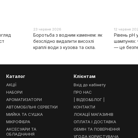
23 червня 2026
12 червня 20
огляд
Боротьба з водним каменем: як
Рівень pH 
ст
безслідно видалити висохлі
шампунях:
краплі води з кузова та скла.
— це безп
Каталог
Клієнтам
АКЦІЇ
Вхід до кабінету
НАБОРИ
ПРО НАС
АРОМАТИЗАТОРИ
| ВІДЕО&БЛОГ |
АВТОМОБІЛЬНІ СЕРВЕТКИ
КОНТАКТИ
МИЙКА ТА СУШКА
ЛОКАЦІЇ МАГАЗИНІВ
МІКРОФІБРА
ОПЛАТА І ДОСТАВКА
АКСЕСУАРИ ТА
ОБМІН ТА ПОВЕРНЕННЯ
ОБЛАДНАННЯ
УГОДА КОРИСТУВАЧА