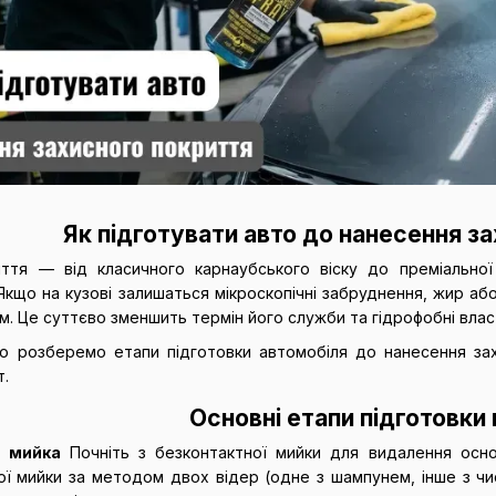
Як підготувати авто до нанесення з
иття — від класичного карнаубського віску до преміальн
 Якщо на кузові залишаться мікроскопічні забруднення, жир а
м. Це суттєво зменшить термін його служби та гідрофобні влас
но розберемо етапи підготовки автомобіля до нанесення за
т.
Основні етапи підготовки
а мийка
Почніть з безконтактної мийки для видалення осно
ї мийки за методом двох відер (одне з шампунем, інше з чис