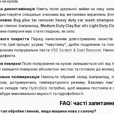
на кузові.
на деконтамінація
Навіть після ідеальної мийки на лаку за
ристовуйте спеціальні очисники від металевих вкраплень (Ir
д комах
Bug plus tar remover heavy duty car wash shampoo
ю глиною (наприклад,
Medium Duty Clay Bar
або
Light Duty Cl
глини поверхня має стати гладкою, як скло.
ового покриття
Перед нанесенням довготривалих захистів 
тя. Цей процес усуває "павутинку", дрібні подряпини та гол
крокова полірувальна паста
VSS Scratch & Swirl Remover
. Нано
 дефекти.
я поверхні
Після полірування на кузові залишаються олії ві
 залишити поверхню абсолютно чистою та готовою до молекул
ильна полімеризація
Наносьте обраний склад (наприклад, п
ором, дотримуючись температурного режиму. Важливо пам'я
их складів типу
HydroSlick
потрібно, щоб машина постояла в га
абуде максимальної міцності та гідрофобності.
FAQ: часті запитанн
тап обробки глиною, якщо машина нова з салону?