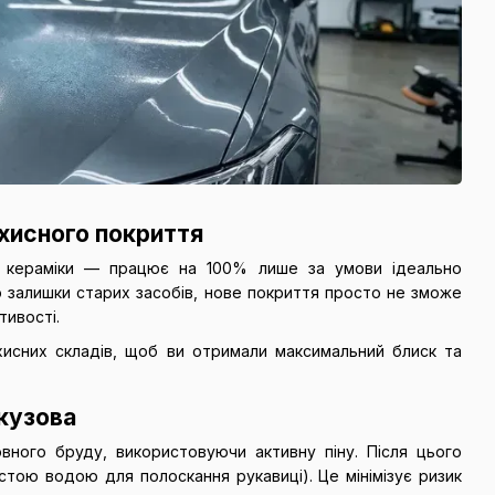
ахисного покриття
ої кераміки — працює на 100% лише за умови ідеально
бо залишки старих засобів, нове покриття просто не зможе
тивості.
хисних складів, щоб ви отримали максимальний блиск та
 кузова
вного бруду, використовуючи активну піну. Після цього
тою водою для полоскання рукавиці). Це мінімізує ризик