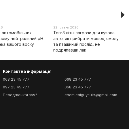
26
22 травня 2026
у автомобільних
Топ-3 літні загрози для кузова
 чому нейтральний pH
авто: як прибрати мошок, смолу
ека вашого воску
та пташиний послід, не
подряпавши лак
Контактна інформація
068 23 45 777
068 23 45 777
097 23 45 777
068 23 45 777
chemicalguysukr@gmail.com
Передзвонити вам?