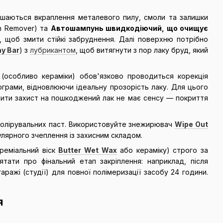
лишаються вкраплення металевого пилу, смоли та залишки
on Remover) та
Автошампунь швидкодіючий, що очищує
, щоб змити стійкі забруднення. Далі поверхню потрібно
ay Bar
) з
лубрикантом
, щоб витягнути з пор лаку бруд, який
(особливо кераміки) обов'язково проводиться корекція
ограми, відновлюючи ідеальну прозорість лаку. Для цього
сити захист на пошкоджений лак не має сенсу — покриття
д полірувальних паст. Використовуйте знежирювач
Wipe Out
ярного зчеплення із захисним складом.
реміальний віск
Butter Wet Wax
або кераміку) строго за
тати про фінальний етап закріплення: наприклад, після
ражі (студії) для повної полімеризації засобу 24 години.
я