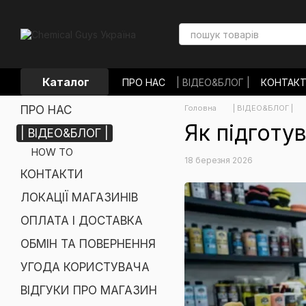
Перейти до основного контенту
Каталог
ПРО НАС
| ВІДЕО&БЛОГ |
КОНТАК
ОПЛАТА І ДОСТАВКА
ОБМІН ТА П
ПРО НАС
Головна
| ВІДЕО&БЛОГ |
УГОДА КОРИСТУВАЧА
ВІДГУКИ П
Як підготу
| ВІДЕО&БЛОГ |
HOW TO
18 березня 2026
КОНТАКТИ
ЛОКАЦІЇ МАГАЗИНІВ
ОПЛАТА І ДОСТАВКА
ОБМІН ТА ПОВЕРНЕННЯ
УГОДА КОРИСТУВАЧА
ВІДГУКИ ПРО МАГАЗИН