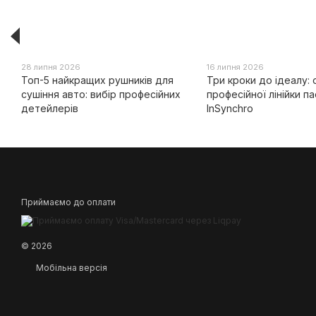
28 липня 2026
16 липня 2026
Топ-5 найкращих рушників для
Три кроки до ідеалу: 
сушіння авто: вибір професійних
професійної лінійки па
детейлерів
InSynchro
Приймаємо до оплати
© 2026
Мобільна версія