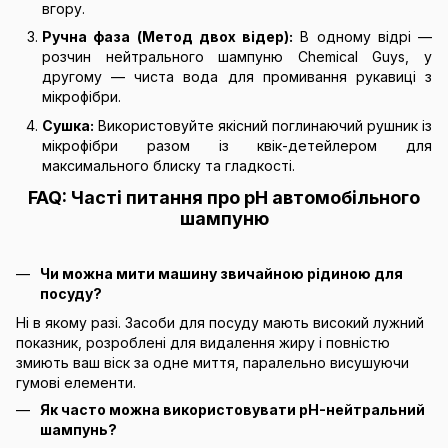
вгору.
Ручна фаза (Метод двох відер):
В одному відрі —
розчин нейтрального шампуню Chemical Guys, у
другому — чиста вода для промивання рукавиці з
мікрофібри.
Сушка:
Використовуйте якісний поглинаючий рушник із
мікрофібри разом із квік-детейлером для
максимального блиску та гладкості.
FAQ: Часті питання про pH автомобільного
шампуню
Чи можна мити машину звичайною рідиною для
посуду?
Ні в якому разі. Засоби для посуду мають високий лужний
показник, розроблені для видалення жиру і повністю
змиють ваш віск за одне миття, паралельно висушуючи
гумові елементи.
Як часто можна використовувати pH-нейтральний
шампунь?