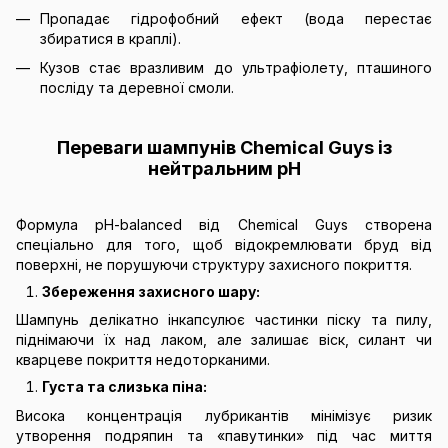
Пропадає гідрофобний ефект (вода перестає
збиратися в краплі).
Кузов стає вразливим до ультрафіолету, пташиного
посліду та деревної смоли.
Переваги шампунів Chemical Guys із
нейтральним pH
Формула pH-balanced від Chemical Guys створена
спеціально для того, щоб відокремлювати бруд від
поверхні, не порушуючи структуру захисного покриття.
Збереження захисного шару:
Шампунь делікатно інкапсулює частинки піску та пилу,
піднімаючи їх над лаком, але залишає віск, силант чи
кварцеве покриття недоторканими.
Густа та слизька піна:
Висока концентрація лубрикантів мінімізує ризик
утворення подряпин та «павутинки» під час миття