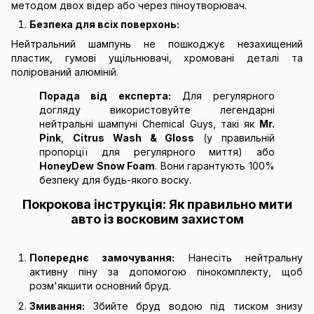
методом двох відер або через піноутворювач.
Безпека для всіх поверхонь:
Нейтральний шампунь не пошкоджує незахищений
пластик, гумові ущільнювачі, хромовані деталі та
полірований алюміній.
Порада від експерта:
Для регулярного
догляду використовуйте легендарні
нейтральні шампуні Chemical Guys, такі як
Mr.
Pink
,
Citrus Wash & Gloss
(у правильній
пропорції для регулярного миття) або
HoneyDew Snow Foam
. Вони гарантують 100%
безпеку для будь-якого воску.
Покрокова інструкція: Як правильно мити
авто із восковим захистом
Попереднє замочування:
Нанесіть нейтральну
активну піну за допомогою пінокомплекту, щоб
розм'якшити основний бруд.
Змивання:
Збийте бруд водою під тиском знизу