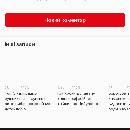
Новий коментар
Інші записи
28 липня 2026
16 липня 2026
23 червня 2
Топ-5 найкращих
Три кроки до ідеалу:
Боротьба з
рушників для сушіння
огляд професійної
каменем: я
авто: вибір професійних
лінійки паст InSynchro
видалити в
детейлерів
води з куз