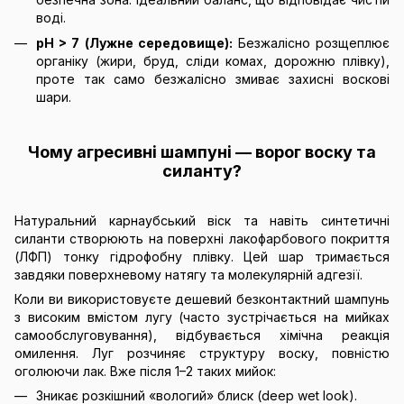
воді.
pH > 7 (Лужне середовище):
Безжалісно розщеплює
органіку (жири, бруд, сліди комах, дорожню плівку),
проте так само безжалісно змиває захисні воскові
шари.
Чому агресивні шампуні — ворог воску та
силанту?
Натуральний карнаубський віск та навіть синтетичні
силанти створюють на поверхні лакофарбового покриття
(ЛФП) тонку гідрофобну плівку. Цей шар тримається
завдяки поверхневому натягу та молекулярній адгезії.
Коли ви використовуєте дешевий безконтактний шампунь
з високим вмістом лугу (часто зустрічається на мийках
самообслуговування), відбувається хімічна реакція
омилення. Луг розчиняє структуру воску, повністю
оголюючи лак. Вже після 1–2 таких мийок:
Зникає розкішний «вологий» блиск (deep wet look).