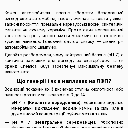
Кожен автолюбитель прагне зберегти бездоганний
вигляд свого автомобіля, інвестуючи час та кошти у якісні
захисні покриття: преміальні карнаубські воски, синтетичні
силанти чи сучасну кераміку. Проте один неправильний
крок під час регулярного миття може миттєво звести всі
зусилля нанівець. Головний фактор ризику — рівень pH
автомобільного шампуню.
Давайте розберемося, чому нейтральний баланс (pH 7) є
критично важливим для догляду за екстер'єром та як
бренд Chemical Guys забезпечує максимальну безпеку
вашого авто.
Що таке pH і як він впливає на ЛФП?
Водневий показник (pH) визначає ступінь кислотності або
лужності розчину за шкалою від 0 до 14:
pH < 7 (Кислотне середовище):
Ефективно видаляє
мінеральні відкладення, водний камінь та сіль, але в
дуже високій концентрації руйнує метал та лак.
pH = 7 (Нейтральне середовище):
Абсолютно
безпечна зона. Ідеальний баланс, що відповідає чистій