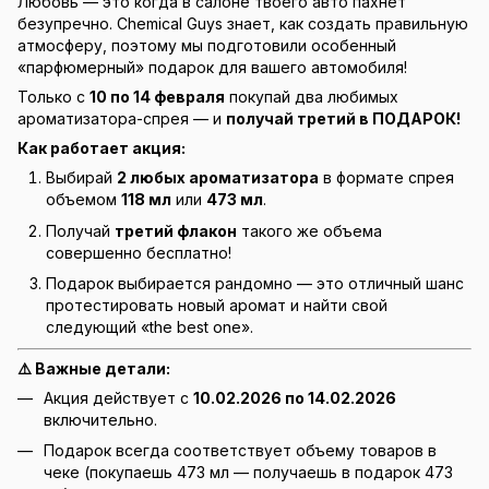
Любовь — это когда в салоне твоего авто пахнет
безупречно. Chemical Guys знает, как создать правильную
атмосферу, поэтому мы подготовили особенный
«парфюмерный» подарок для вашего автомобиля!
Только с
10 по 14 февраля
покупай два любимых
ароматизатора-спрея — и
получай третий в ПОДАРОК!
Как работает акция:
Выбирай
2 любых ароматизатора
в формате спрея
объемом
118 мл
или
473 мл
.
Получай
третий флакон
такого же объема
совершенно бесплатно!
Подарок выбирается рандомно — это отличный шанс
протестировать новый аромат и найти свой
следующий «the best one».
⚠️ Важные детали:
Акция действует с
10.02.2026 по 14.02.2026
включительно.
Подарок всегда соответствует объему товаров в
чеке (покупаешь 473 мл — получаешь в подарок 473