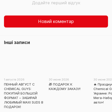
Додайте перший відгук
Новий коментар
Інші записи
1 августа 2026
30 июня 2026
30 июня 20
ПЕННЫЙ АВГУСТ С
🎁 ПОДАРОК К
🔥 Праздн
CHEMICAL GUYS:
КАЖДОМУ ЗАКАЗУ!
Chemical G
ПОКУПАЙ БОЛЬШОЙ
Украине: 
ФОРМАТ – ЗАБИРАЙ
Мега-Набо
ЛЮБИМЫЙ MAXI SUDS В
авто»!
ПОДАРОК!