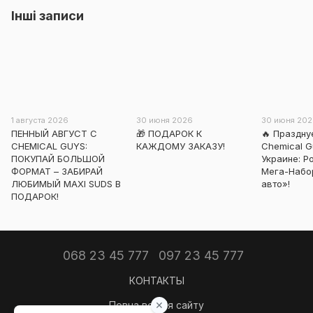
Інші записи
1 августа 2026
30 июня 2026
30 июня 20
ПЕННЫЙ АВГУСТ С
🎁 ПОДАРОК К
🔥 Праздн
CHEMICAL GUYS:
КАЖДОМУ ЗАКАЗУ!
Chemical G
ПОКУПАЙ БОЛЬШОЙ
Украине: 
ФОРМАТ – ЗАБИРАЙ
Мега-Набо
ЛЮБИМЫЙ MAXI SUDS В
авто»!
ПОДАРОК!
068 23 45 777
097 23 45 777
КОНТАКТЫ
Повна версія сайту