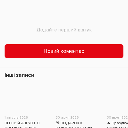
Додайте перший відгук
Новий коментар
Інші записи
1 августа 2026
30 июня 2026
30 июня 20
ПЕННЫЙ АВГУСТ С
🎁 ПОДАРОК К
🔥 Праздн