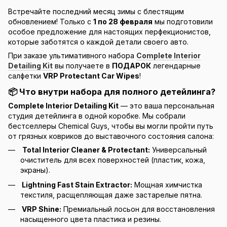
Встречайте последний месяц зимы с блестящим
обновлением! Только с
1 по 28 февраля
мы подготовили
особое предложение для настоящих перфекционистов,
которые заботятся о каждой детали своего авто.
При заказе ультимативного набора
Complete Interior
Detailing Kit
вы получаете в
ПОДАРОК
легендарные
салфетки
VRP Protectant Car Wipes
!
📦 Что внутри набора для полного детейлинга?
Complete Interior Detailing Kit
— это ваша персональная
студия детейлинга в одной коробке. Мы собрали
бестселлеры Chemical Guys, чтобы вы могли пройти путь
от грязных ковриков до выставочного состояния салона:
Total Interior Cleaner & Protectant:
Универсальный
очиститель для всех поверхностей (пластик, кожа,
экраны).
Lightning Fast Stain Extractor:
Мощная химчистка
текстиля, расщепляющая даже застарелые пятна.
VRP Shine:
Премиальный лосьон для восстановления
насыщенного цвета пластика и резины.