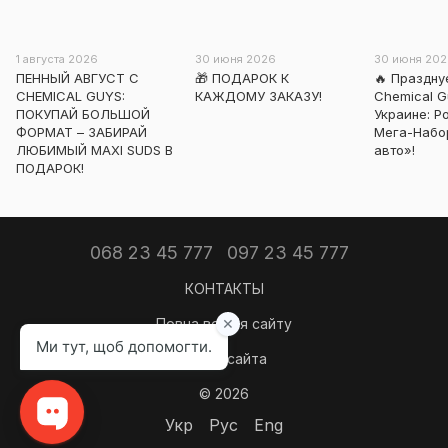
1 августа 2026
30 июня 2026
30 июня 20
ПЕННЫЙ АВГУСТ С
🎁 ПОДАРОК К
🔥 Праздн
CHEMICAL GUYS:
КАЖДОМУ ЗАКАЗУ!
Chemical G
ПОКУПАЙ БОЛЬШОЙ
Украине: 
ФОРМАТ – ЗАБИРАЙ
Мега-Набо
ЛЮБИМЫЙ MAXI SUDS В
авто»!
ПОДАРОК!
068 23 45 777
097 23 45 777
КОНТАКТЫ
Повна версія сайту
Карта сайта
© 2026
Укр
Рус
Eng