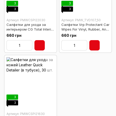
3
3
3
3
Артикул: PMWCSPI22030
Артикул: PMW_TVD107_50
Салфетки для ухода за
Салфетки Vrp Protectant Car
интерьером CG Total Interior
Wipes For Vinyl, Rubber, And
Cleaner & Protectant Wipes
Plastic (50 шт)
660 грн
660 грн
(в тубе), 30 шт.
3
3
Артикул: PMWCSPI21630