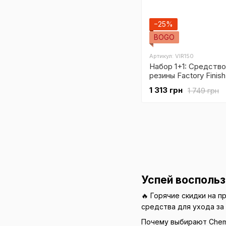
−25%
BOGO
Артикул: VIR150
Набор 1+1: Средство
резины Factory Finish
1 313 грн
1 749 грн
Успей воспольз
🔥 Горячие скидки на 
средства для ухода за
Почему выбирают Chemi