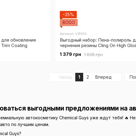
−25%
BOGO
Артикул: VIR160
 для обновления
Выгодный набор: Пена-полироль д
 Trim Coating
чернения резины Cling On High Glos
шт)
1 379 грн
1 838 грн
Назад
1
2
Вперед
По
оваться выгодными предложениями на ав
премиальную автокосметику Chemical Guys уже ждут тебя! 🔥 
 авто по лучшим ценам.
cal Guys?