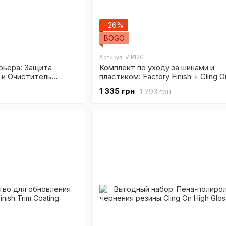
−26%
BOGO
Артикул: VIR120
рьера: Защита
Комплект по уходу за шинами и
h и Очиститель
пластиком: Factory Finish + Cling On
1 335 грн
1 793 грн