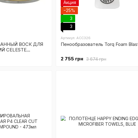
Акция
−25%
3
3
Артикул: ACC326
АННЫЙ ВОСК ДЛЯ
Пенообразователь Torq Foam Blast
Й CELESTE
PASTE WAX
2 755 грн
3 674 грн