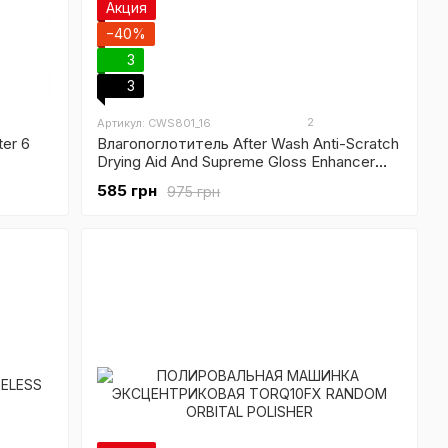
Акция
−40%
3
3
2
Артикул: CWS801_16
er 6
Влагопоглотитель After Wash Anti-Scratch
Drying Aid And Supreme Gloss Enhancer
473 мл
585 грн
975 грн