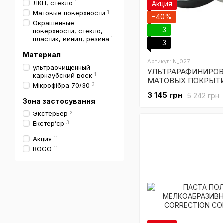
ЛКП, стекло
1
Акция
Матовые поверхности
1
−40%
Окрашенные
3
поверхности, стекло,
пластик, винил, резина
1
3
Материал
Артикул: N_027
ультраочищенный
УЛЬТРАРАФИНИРОВ
карнаубский воск
1
МАТОВЫХ ПОКРЫТИ
Мікрофібра 70/30
3
DETTAGLIO MATTE 
3 145 грн
5 242 грн
Зона застосування
Экстерьер
2
Екстерʼєр
3
Акция
11
BOGO
11