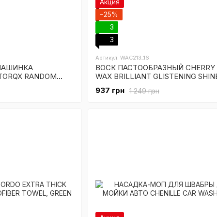
Акция
−25%
3
3
Артикул: WAC213_16
МАШИНКА
ВОСК ПАСТООБРАЗНЫЙ CHERRY
TORQX RANDOM
WAX BRILLIANT GLISTENING SHIN
CARNAUBA WAX - 473мл
937 грн
1 249 грн