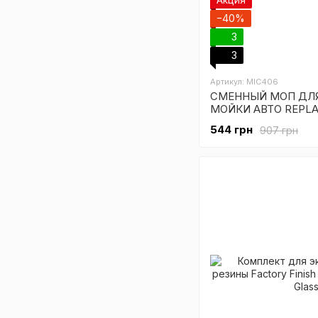
−40%
3
3
Артикул: MIC406
СМЕННЫЙ МОП ДЛ
МОЙКИ АВТО REPLA
CAR WASH MOP
544 грн
907 грн