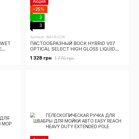
Акция
−25%
3
3
Артикул: WAC807_16
 WET
ПАСТООБРАЗНЫЙ ВОСК HYBRID V07
E
OPTICAL SELECT HIGH GLOSS LIQUID
WAX - 473мл
1 328 грн
1 770 грн