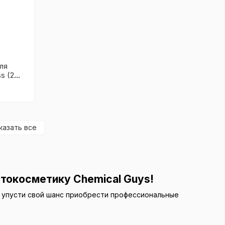
ля
s (2
казать все
токосметику Chemical Guys!
Не упусти свой шанс приобрести профессиональные