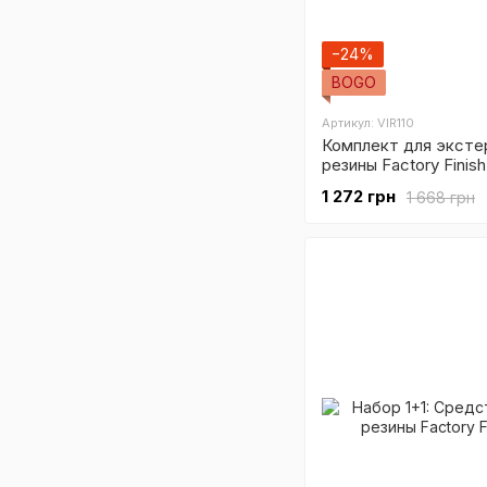
−24%
BOGO
Артикул: VIR110
Комплект для эксте
резины Factory Finis
стекла Glass Only
1 272 грн
1 668 грн