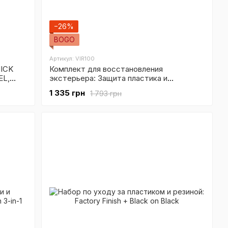
−26%
BOGO
Артикул: VIR100
ICK
Комплект для восстановления
EL,
экстерьера: Защита пластика и
глянцевое чернение резины.
1 335 грн
1 793 грн