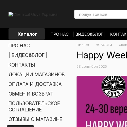
Перейти к основному контенту
Каталог
ПРО НАС
| ВИДЕО&БЛОГ |
КОНТА
ЛОКАЦИИ МАГАЗИНОВ
ОПЛАТА И
ПРО НАС
Главная
НОВОСТИ
Chem
ОБМЕН И ВОЗВРАТ
ПОЛЬЗОВАТЕЛ
ОТЗЫВЫ О МАГАЗИНЕ
НОВОСТИ
Happy Week
| ВИДЕО&БЛОГ |
КОНТАКТЫ
23 сентября 2025
ЛОКАЦИИ МАГАЗИНОВ
ОПЛАТА И ДОСТАВКА
ОБМЕН И ВОЗВРАТ
ПОЛЬЗОВАТЕЛЬСКОЕ
СОГЛАШЕНИЕ
ОТЗЫВЫ О МАГАЗИНЕ