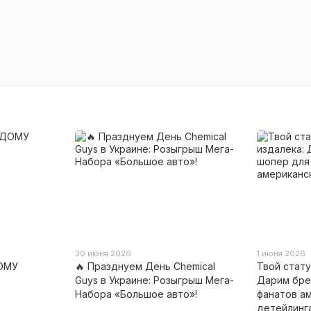
30 июня 2026
1 июня 2026
ОМУ
🔥 Празднуем День Chemical
Твой стату
Guys в Украине: Розыгрыш Мега-
Дарим бре
Набора «Большое авто»!
фанатов а
детейлинга