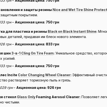
833 грн
–
Акционная цена: 750 грн
тановления и защиты резины
Nice and Wet Tire Shine Protec
 защитным покрытием.
833 грн
–
Акционная цена: 750 грн
ка для пластика и резины
Black on Black Instant Shine
:
Мгнов
овых деталей, придавая им блеск нового элемента.
926 грн
–
Акционная цена: 833 грн
ля шин
3-в-1 Cling On Tire Foam
:
Уникальное средство, которо
х усилий.
833 грн
–
Акционная цена: 750 грн
лес Incite
Color Changing Wheel Cleaner
:
Эффективный очисти
ство растворяет тормозную пыль и грязь.
1029 грн
–
Акционная цена: 926 грн
я стекол
Glass Only
Foaming Aerosol Cleaner:
Позволяет легк
но чистыми.