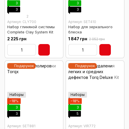
3
3
3
3
2
Артикул: CLY700
Артикул: SET410
Набор глиняной системы
Набор для зеркального
Complete Clay System Kit
блеска
2 225 грн
1 847 грн
2 052 грн
Подарунок
Подарунок
Наборы
Наборы
−18%
−18%
3
3
3
5
Артикул: SET881
Артикул: VIR772