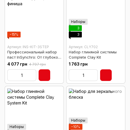
Наборы
3
−15%
3
Артикул: INS-KIT-3STEP
Артикул: CLY702
Профессиональный набор
Набор глиняной системы
паст InSynchro: От глубокой
Complete Clay Kit
коррекции до финиша
4 077 грн
1 763 грн
4 797 грн
Наборы
Наборы
−10%