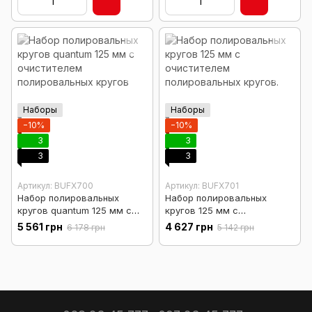
Наборы
Наборы
−10%
−10%
3
3
3
3
Артикул: BUFX700
Артикул: BUFX701
Набор полировальных
Набор полировальных
кругов quantum 125 мм с
кругов 125 мм с
очистителем
очистителем
5 561 грн
4 627 грн
6 178 грн
5 142 грн
полировальных кругов
полировальных кругов.