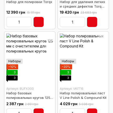
Набор для полировки Torqx
Набор для удаления легких
и средних дефектов Torq
Deluxe Kit
12 390 грн
19 420 грн
15 111 грн
23 683 грн
Наборы
Наборы
−10%
−20%
3
3
3
3
Артикул: BUFX300
Артикул: VKIT16
Набор базовых
Набор полировальных паст
полировальных кругов 125
V Line Polish & Compound Kit
мм с очистителем для
2 387 грн
4 029 грн
2 651 грн
5 036 грн
полировальных кругов