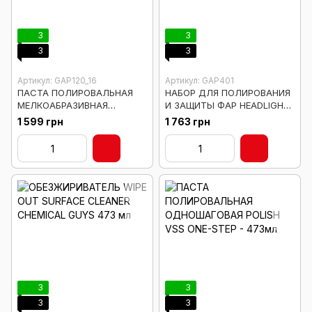
3
3
3
3
Артикул: GAP120_16
Артикул: GAP401
ПАСТА ПОЛИРОВАЛЬНАЯ
НАБОР ДЛЯ ПОЛИРОВАНИЯ
МЕЛКОАБРАЗИВНАЯ
И ЗАЩИТЫ ФАР HEADLIGHT
InSynchro V45 Supreme
RESTORATION KIT
1 599 грн
1 763 грн
Finish Polish - 473мл
3
3
3
3