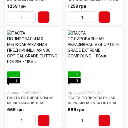
ФИНИШНАЯ V38 OPTICAL
OPTICAL GRADE EXTREME
1 259 грн
1 259 грн
GRADE FINAL POLISH -
COMPOUND - 473мл
473мл
3
3
3
3
Артикул: GAPV36_04
Артикул: GAPV34_04
ПАСТА ПОЛИРОВАЛЬНАЯ
ПАСТА ПОЛИРОВАЛЬНАЯ
МЕЛКОАБРАЗИВНАЯ
АБРАЗИВНАЯ V34 OPTICAL
ПРЕДФИНИШНАЯ V36
GRADE EXTREME COMPOUND
669 грн
669 грн
OPTICAL GRADE CUTTING
- 118мл
POLISH - 118мл