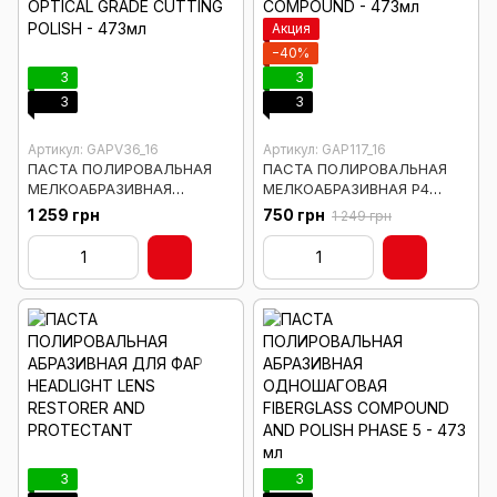
Акция
−40%
3
3
3
3
Артикул: GAPV36_16
Артикул: GAP117_16
ПАСТА ПОЛИРОВАЛЬНАЯ
ПАСТА ПОЛИРОВАЛЬНАЯ
МЕЛКОАБРАЗИВНАЯ
МЕЛКОАБРАЗИВНАЯ P4
ПРЕДФИНИШНАЯ V36
CLEAR CUT CORRECTION
1 259 грн
750 грн
1 249 грн
OPTICAL GRADE CUTTING
COMPOUND - 473мл
POLISH - 473мл
3
3