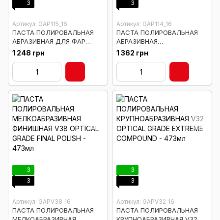
3
3
Артикул: GAP115_16
Артикул: GAP114_16
ПАСТА ПОЛИРОВАЛЬНАЯ
ПАСТА ПОЛИРОВАЛЬНАЯ
АБРАЗИВНАЯ ДЛЯ ФАР
АБРАЗИВНАЯ
HEADLIGHT LENS RESTORER
ОДНОШАГОВАЯ FIBERGLASS
1 248 грн
1 362 грн
AND PROTECTANT
COMPOUND AND POLISH
PHASE 5 - 473 мл
3
3
3
3
Артикул: GAPV38_16
Артикул: GAPV32_16
ПАСТА ПОЛИРОВАЛЬНАЯ
ПАСТА ПОЛИРОВАЛЬНАЯ
МЕЛКОАБРАЗИВНАЯ
КРУПНОАБРАЗИВНАЯ V32