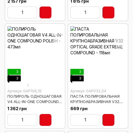
2 157 грн
1 815 грн
DETAILING INSPECTION DUAL
LIGHT
3
3
3
3
1
Артикул: GAP106_16
Артикул: GAPV32_04
ПОЛИРОЛЬ ОДНОШАГОВАЯ
ПАСТА ПОЛИРОВАЛЬНАЯ
V4 ALL-IN-ONE COMPOUND
КРУПНОАБРАЗИВНАЯ V32
POLISH - 473мл
OPTICAL GRADE EXTREME
1 362 грн
669 грн
COMPOUND - 118мл