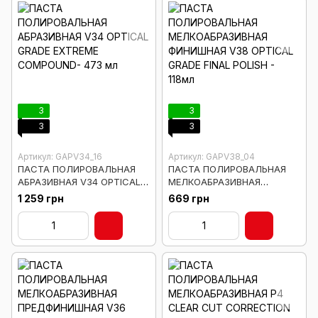
3
3
3
3
Артикул: GAPV34_16
Артикул: GAPV38_04
ПАСТА ПОЛИРОВАЛЬНАЯ
ПАСТА ПОЛИРОВАЛЬНАЯ
АБРАЗИВНАЯ V34 OPTICAL
МЕЛКОАБРАЗИВНАЯ
GRADE EXTREME
ФИНИШНАЯ V38 OPTICAL
1 259 грн
669 грн
COMPOUND- 473 мл
GRADE FINAL POLISH - 118мл