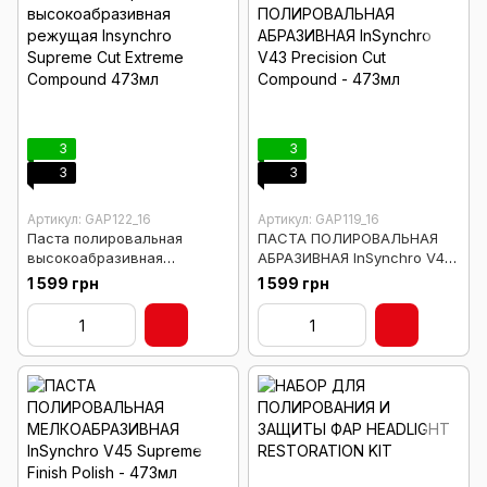
3
3
3
3
Артикул: GAP122_16
Артикул: GAP119_16
Паста полировальная
ПАСТА ПОЛИРОВАЛЬНАЯ
высокоабразивная
АБРАЗИВНАЯ InSynchro V43
режущая Insynchro Supreme
Precision Cut Compound -
1 599 грн
1 599 грн
Cut Extreme Compound
473мл
473мл