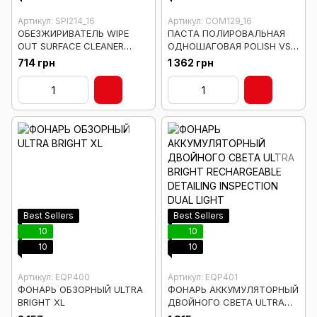
Артикул: SPI214_16
Артикул: COM129_16
ОБЕЗЖИРИВАТЕЛЬ WIPE
ПАСТА ПОЛИРОВАЛЬНАЯ
OUT SURFACE CLEANER
ОДНОШАГОВАЯ POLISH VSS
CHEMICAL GUYS 473 мл
ONE-STEP - 473мл
714 грн
1 362 грн
Best Sellers
Best Sellers
10
10
10
10
Артикул: EQP400
Артикул: EQP401
ФОНАРЬ ОБЗОРНЫЙ ULTRA
ФОНАРЬ АККУМУЛЯТОРНЫЙ
BRIGHT XL
ДВОЙНОГО СВЕТА ULTRA
BRIGHT RECHARGEABLE