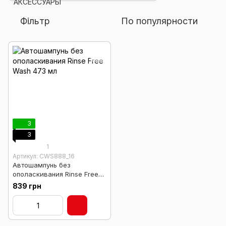
Фільтр
По популярности
3
3
1
Артикул: CWS888_16
Автошампунь без
ополаскивания Rinse Free
Wash 473 мл
839 грн