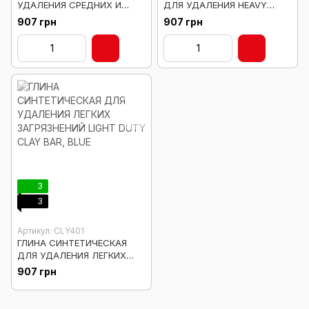
УДАЛЕНИЯ СРЕДНИХ И
ДЛЯ УДАЛЕНИЯ HEAVY
ТЯЖЕЛЫХ ЗАГРЯЗНЕНИЙ
DUTY CLAY BAR, BLACK
907 грн
907 грн
MEDIUM DUTY CLAY BAR,
GRAY
3
3
Артикул: CLY401
ГЛИНА СИНТЕТИЧЕСКАЯ
ДЛЯ УДАЛЕНИЯ ЛЕГКИХ
ЗАГРЯЗНЕНИЙ LIGHT DUTY
907 грн
CLAY BAR, BLUE