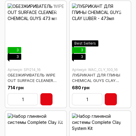
Best Sellers
3
3
3
3
Артикул: SPI214_16
Артикул: WAC_CLY_100_16
ОБЕЗЖИРИВАТЕЛЬ WIPE
ЛУБРИКАНТ ДЛЯ ГЛИНЫ
OUT SURFACE CLEANER
CHEMICAL GUYS CLAY
CHEMICAL GUYS 473 мл
LUBER - 473мл
714 грн
680 грн