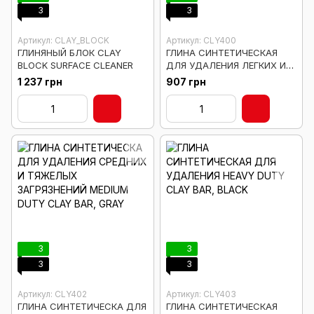
3
3
Артикул: CLAY_BLOCK
Артикул: CLY400
ГЛИНЯНЫЙ БЛОК CLAY
ГЛИНА СИНТЕТИЧЕСКАЯ
BLOCK SURFACE CLEANER
ДЛЯ УДАЛЕНИЯ ЛЕГКИХ И
СРЕДНИХ ЗАГРЯЗНЕНИЙ OG
1 237 грн
907 грн
CLAY BAR (LIGHT/MEDIUM
DUTY, YELLOW
3
3
3
3
Артикул: CLY402
Артикул: CLY403
ГЛИНА СИНТЕТИЧЕСКА ДЛЯ
ГЛИНА СИНТЕТИЧЕСКАЯ