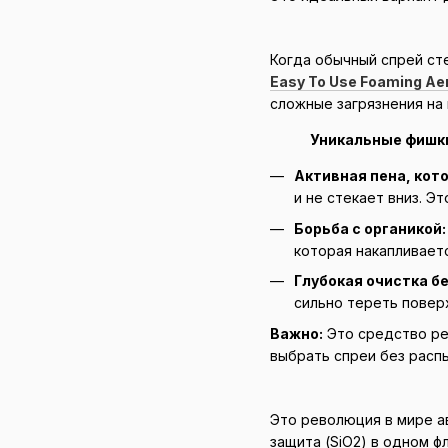
Когда обычный спрей сте
Easy To Use Foaming Aer
сложные загрязнения на
Уникальные фишки
Активная пена, кот
и не стекает вниз. Э
Борьба с органикой:
которая накапливает
Глубокая очистка бе
сильно тереть повер
Важно:
Это средство рек
выбрать спреи без распы
Это революция в мире а
защита (SiO2) в одном ф