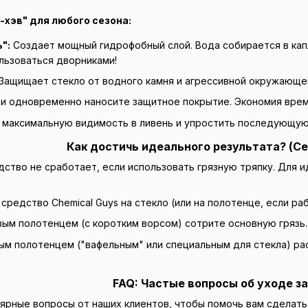
-хэв" для любого сезона:
":
Создает мощный гидрофобный слой. Вода собирается в капл
льзоваться дворниками!
Защищает стекло от водного камня и агрессивной окружающе
и одновременно наносите защитное покрытие. Экономия врем
ь максимальную видимость в ливень и упростить последующую
Как достичь идеального результата? (С
ство не сработает, если использовать грязную тряпку. Для и
редство Chemical Guys на стекло (или на полотенце, если раб
м полотенцем (с коротким ворсом) сотрите основную грязь.
ым полотенцем ("вафельным" или специальным для стекла) ра
FAQ: Частые вопросы об уходе з
ярные вопросы от наших клиентов, чтобы помочь вам сделать