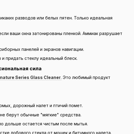
икаких разводов или белых пятен. Только идеальная
если ваши окна затонированы пленкой. Аммиак разрушает
приборных панелей и экранов навигации.
 и придать стеклу идеальный блеск.
ессиональная сила
nature Series Glass Cleaner
.
Это любимый продукт
омых, дорожный налет и птичий помет.
не берут обычные "мягкие" средства.
о дольше остается чистым после мытья.
стке лобового стекла от мошек и битумного налета.