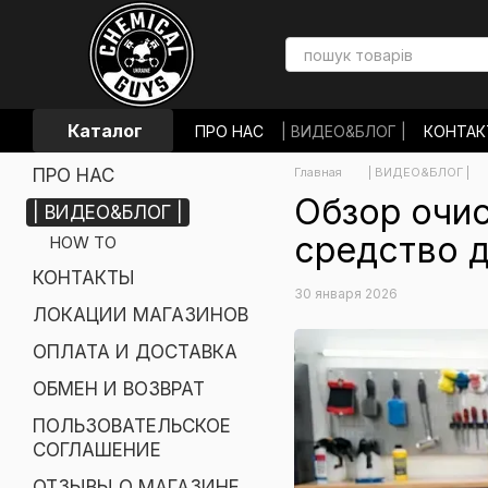
Перейти к основному контенту
Каталог
ПРО НАС
| ВИДЕО&БЛОГ |
КОНТА
ЛОКАЦИИ МАГАЗИНОВ
ОПЛАТА И
ПРО НАС
Главная
| ВИДЕО&БЛОГ |
ОБМЕН И ВОЗВРАТ
ПОЛЬЗОВАТЕЛ
ОТЗЫВЫ О МАГАЗИНЕ
НОВОСТИ
Обзор очис
| ВИДЕО&БЛОГ |
средство д
HOW TO
КОНТАКТЫ
30 января 2026
ЛОКАЦИИ МАГАЗИНОВ
ОПЛАТА И ДОСТАВКА
ОБМЕН И ВОЗВРАТ
ПОЛЬЗОВАТЕЛЬСКОЕ
СОГЛАШЕНИЕ
ОТЗЫВЫ О МАГАЗИНЕ