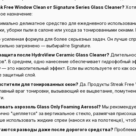
k Free Window Clean от Signature Series Glass Cleaner?
Хотя
ое назначение:
имально деликатное средство для ежедневного использования
и, уборки пыли в салоне или ухода за тонированными окнами.
 усиленная формула для более серьезных задач. Он лучше сп
 сильно загрязнено — выбирайте Signature.
защита после HydroView Ceramic Glass Cleaner?
Длительност
ов". В среднем, одно нанесение обеспечивает гидрофобный эф
 — это накопительный эффект. Если вы используете его как о
е защитный слой.
чистители для тонированных окон?
Да. Продукты Streak Free 
лавный враг тонировки, вызывающий ее выцветание, помутнени
и.
овать аэрозоль Glass Only Foaming Aerosol?
Мы рекомендуем
лично "цепляется" за вертикальное стекло, размягчая присохш
ше использовать жидкие спреи (нанося их на полотенце), что
стаются разводы даже после дорогого средства?
Проблема 