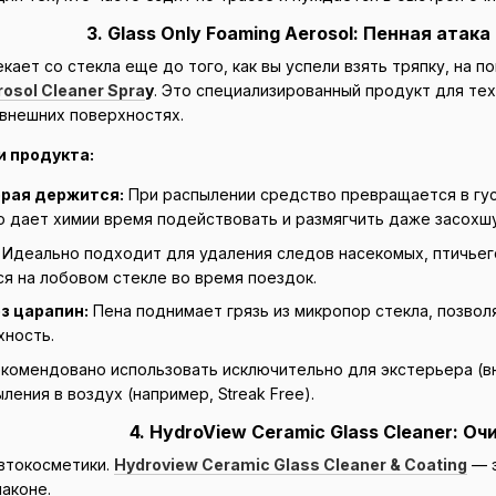
3. Glass Only Foaming Aerosol: Пенная атак
кает со стекла еще до того, как вы успели взять тряпку, на
osol Cleaner Spra
y
. Это специализированный продукт для тех
 внешних поверхностях.
 продукта:
орая держится:
При распылении средство превращается в гус
то дает химии время подействовать и размягчить даже засохш
Идеально подходит для удаления следов насекомых, птичьег
ся на лобовом стекле во время поездок.
з царапин:
Пена поднимает грязь из микропор стекла, позво
хность.
омендовано использовать исключительно для экстерьера (вне
ления в воздух (например, Streak Free).
4. HydroView Ceramic Glass Cleaner: О
втокосметики.
Hydroview Ceramic Glass Cleaner & Coating
— э
лаконе.