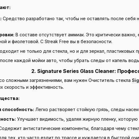
ают:
:
Средство разработано так, чтобы не оставлять после себя н
ровки:
В составе отсутствует аммиак. Это критически важно, 
ной и фиолетовой. С Streak Free вы в безопасности.
одходит не только для стекла, но и для зеркал, пластиковых 
после каждой мойки авто, чтобы убрать следы от капель воды
2. Signature Series Glass Cleaner: Проф
 со сложными загрязнениями, вам нужен Очиститель стекла
Sig
х скорость и эффективность.
щества:
 способность:
Легко растворяет стойкую грязь, следы насек
ность:
Улучшает видимость, удаляя жирную пленку, которую 
одержит антистатические компоненты, благодаря чему стекл
ля тех, кто часто ездит по трассе и нуждается в быстрой очи