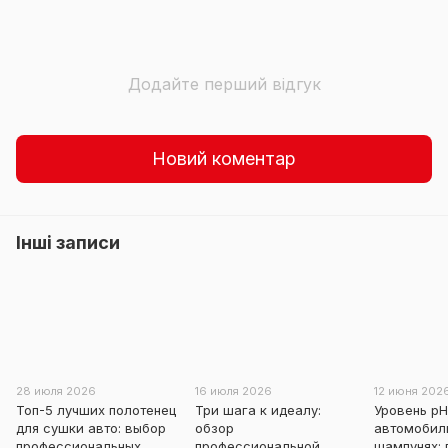
Додайте перший відгук
Новий коментар
Інші записи
28 июля 2026
16 июля 2026
12 июня 202
Топ-5 лучших полотенец
Три шага к идеалу:
Уровень pH
для сушки авто: выбор
обзор
автомобил
профессиональных
профессиональной
шампунях: