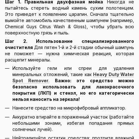
Шаг 1. Правильная двухфазная мойка
Никогда не
пытайтесь стереть водный камень сухим полотенцем.
Это приведет к появлению царапин. Сначала тщательно
вымойте автомобиль качественным шампунем (например,
Chemical Guys Citrus Wash & Gloss), чтобы убрать всю
поверхностную грязь и пыль.
Шаг 2. Использование специализированного
очистителя
Для пятен 1-й и 2-й стадии обычный шампунь
не поможет — нужна химическая реакция, которая
расщепит минералы.
Используйте гели или спреи для удаления
минеральных отложений, такие как
Heavy Duty Water
Spot Remover
.
Важно: это средство можно
безопасно использовать для лакокрасочного
покрытия (ЛКП) и стекол, но его категорически
нельзя наносить на зеркала!
Нанесите средство на микрофибровый аппликатор.
Аккуратно втирайте в пораженный участок (работайте
небольшими зонами, избегая попадания прямых
солнечных лучей).
Нейтрализуйте остатки средства: протрите влажной