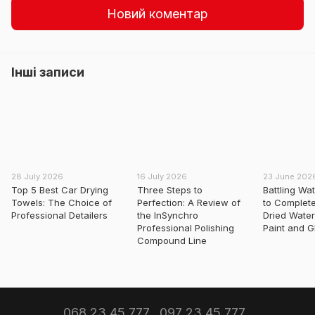
Новий коментар
Інші записи
28 July 2026
16 July 2026
23 June 202
Top 5 Best Car Drying
Three Steps to
Battling Wa
Towels: The Choice of
Perfection: A Review of
to Complet
Professional Detailers
the InSynchro
Dried Water
Professional Polishing
Paint and G
Compound Line
068 23 45 777
097 23 45 777