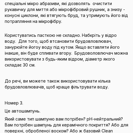
спеціальні мікро абразиви, які дозволять очистити
рукавичку для миття або мікрофібровий рушник, а знизу -
конусні циклони, які втягують бруд, та утримують його від
потрапляння на мікрофібру.
Користуватись пасткою не складно. Набкріть у відро
воду. Для того, щоб втсановити брудовловлювач,
занурюйте йогоу воду під кутом. Якщо вставляти його
інакше, він буде спливати вгору. Брудоволовлючач можна
використовувати з будь-яким відром, діаметр якого
складає 30 см.
До речі, ви можете також використовувати кілька
брудовловлювачів, щоб краще фільтрувати воду.
Номер 3.
Це автошампунь.
Який саме тип шампуню вам потрібен? рН-нейтральний?
Вам потрібен шампунь для керамічного покриття? Або для
поверхні, обробленої воском? Або ж базовий Clean