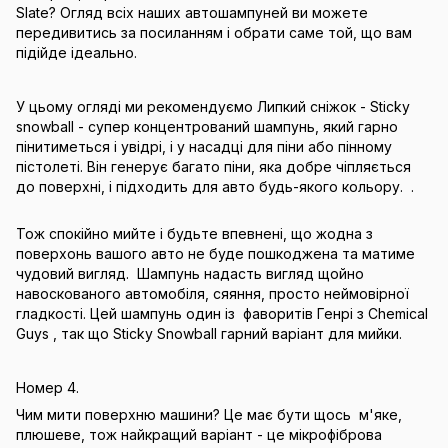
Slate? Огляд всіх наших автошампуней ви можете
передивитись за посиланням і обрати саме той, що вам
підійде ідеально.
У цьому огляді ми рекомендуємо Липкий сніжок - Sticky
snowball - супер концентрований шампунь, який гарно
пінитиметься і увідрі, і у насадці для піни або пінному
пістолеті. Він генерує багато піни, яка добре чіпляється
до поверхні, і підходить для авто будь-якого кольору. .
Тож спокійно мийте і будьте впевнені, що жодна з
поверхонь вашого авто не буде пошкоджена та матиме
чудовий вигляд. Шампунь надасть вигляд щойно
навоскованого автомобіля, сяяння, просто неймовірної
гладкості. Цей шампунь один із фаворитів Генрі з Chemical
Guys , так що Sticky Snowball гарний варіант для мийки.
Номер 4.
Чим мити поверхню машини? Це має бути щось м'яке,
плюшеве, тож найкращий варіант - це мікрофіброва