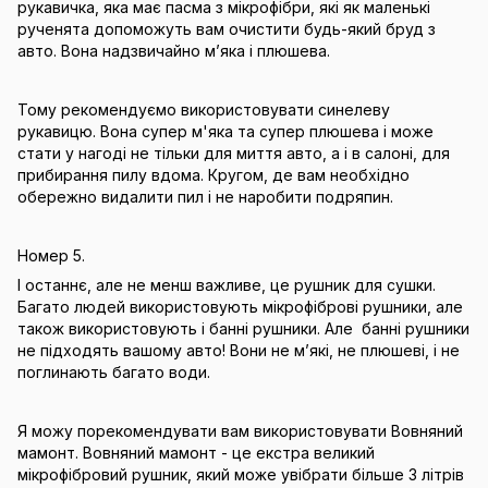
рукавичка, яка має пасма з мікрофібри, які як маленькі
рученята допоможуть вам очистити будь-який бруд з
авто. Вона надзвичайно м’яка і плюшева.
Тому рекомендуємо використовувати синелеву
рукавицю. Вона супер м'яка та супер плюшева і може
стати у нагоді не тільки для миття авто, а і в салоні, для
прибирання пилу вдома. Кругом, де вам необхідно
обережно видалити пил і не наробити подряпин.
Номер 5.
І останнє, але не менш важливе, це рушник для сушки.
Багато людей використовують мікрофіброві рушники, але
також використовують і банні рушники. Але банні рушники
не підходять вашому авто! Вони не м’які, не плюшеві, і не
поглинають багато води.
Я можу порекомендувати вам використовувати Вовняний
мамонт. Вовняний мамонт - це екстра великий
мікрофібровий рушник, який може увібрати більше 3 літрів