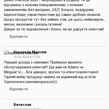
відчуваєш з кожним повідомленням, з кожним
замовленням. Без вихідних, 24/7, бонуси, подарунки,
відеоогляди, характеристики до самих дрібних нюансів.
Щодо продуктів-тут без зайвих слів, це щось неймовірне,
якісне, економне і результативне!
Дякую за те задоволення і блиск, які ви даруєте клієнтам!
Відповісти
Корольов Максим
31.05.2024 в 17:29
Перший досвід з хіміками) Примєрно вразило
обслуговування кліентів!!! (Це вам не Adams чи
Meguiar's)..... Все швидко, зручно та клієнтооріентовно!
Гарний вибір продукції майже не відмінний від штатів.
Однозначно рекомендасьон)))
Відповісти
Вячеслав