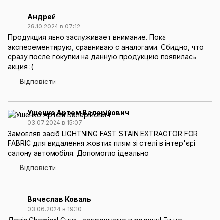
Андрей
29.10.2024 в 07:12
Продукция явно заслуживает внимание. Пока
эксперементирую, сравниваю с аналогами. Обидно, что
сразу после покупки на данную продукцию появилась
акция :(
Відповісти
Ушенко Артем Валерійович
03.07.2024 в 15:07
Замовляв засіб LIGHTNING FAST STAIN EXTRACTOR FOR
FABRIC для видалення жовтих плям зі стелі в інтер'єрі
салону автомобіля. Допомогло ідеально
Відповісти
Вячеслав Коваль
03.06.2024 в 19:10
Девіз Chemical Guys - запрошуємо в родину! Ти це