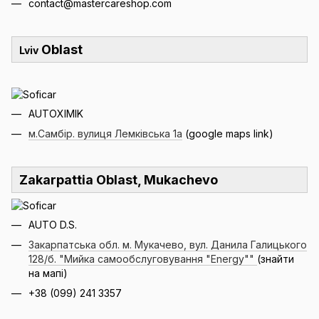
contact@mastercareshop.com
Oblast
Lviv
AUTOXIMIK
м.Самбір. вулиця Лемківська 1а
(google maps link)
Zakarpattia Oblast, Mukachevo
AUTO D.S.
Закарпатська обл. м. Мукачево, вул. Данила Галицького
128/б. "Мийка самообслуговування "Energy""
(знайти
на мапі)
+38 (099) 241 3357