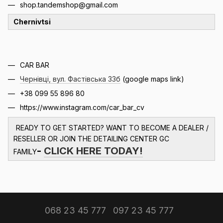
shop.tandemshop@gmail.com
Chernivtsi
CAR BAR
Чернівці, вул. Фастівська 33б
(google maps link)
+38 099 55 896 80
https://www.instagram.com/car_bar_cv
READY TO GET STARTED? WANT TO BECOME A DEALER /
RESELLER OR JOIN THE DETAILING CENTER GC
-
CLICK HERE TODAY!
FAMILY
068 23 45 777
097 23 45 777