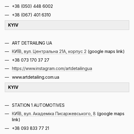
+38
(050) 448 6002
+38
(067) 401 6310
KYIV
ART DETRAILING UA
КИЇВ, вул. Центральна 21А, корпус 2
(google maps link)
+38 073 170 37 27
https://www.instagram.com/artdetailingua
www.artdetailing.com.ua
KYIV
STATION 1 AUTOMOTIVES
КИЇВ, вул. Академіка Писаржевського, 8
(google maps
link)
+38 093 833 77 21