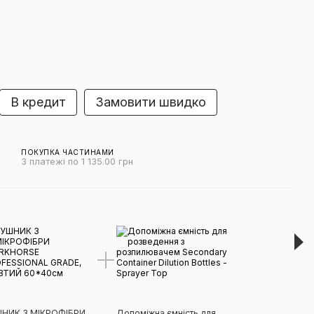
В кредит
Замовити швидко
ПОКУПКА ЧАСТИНАМИ
3 платежі по 1 135.00 грн
Виг
НИК З МІКРОФІБРИ
Допоміжна ємність для
Засі