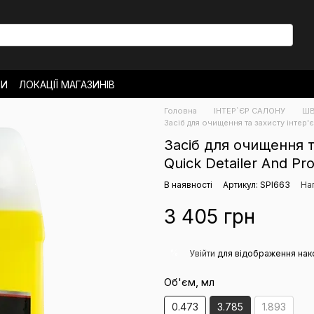
ТИ
ЛОКАЦІЇ МАГАЗИНІВ
ОВЕРНЕННЯ
Головна
ІНТЕР`ЄР САЛОНУ
ШВ
РО МАГАЗИН
НОВИНИ
Засіб для очищення та захисту інтер'єр
Засіб для очищення та
Quick Detailer And Pro
В наявності
Артикул: SPI663
Нап
3 405 грн
%
Увійти
для відображення нак
Об'єм, мл
0.473
3.785
1.893