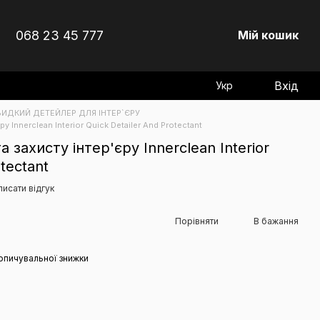
068 23 45 777
Мій кошик
Вхід
Укр
ИДКИЙ ДЕТЕЙЛЕР ДЛЯ ІНТЕР`ЄРУ
у Innerclean Interior Quick Detailer And Protectant
 захисту інтер'єру Innerclean Interior
tectant
исати відгук
Порівняти
В бажання
опичувальної знижки