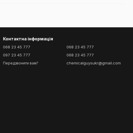
Контактна інформація
068 23 45 777
068 23 45 777
097 23 45 777
068 23 45 777
chemicalguysukr@gmail.com
Передзвонити вам?