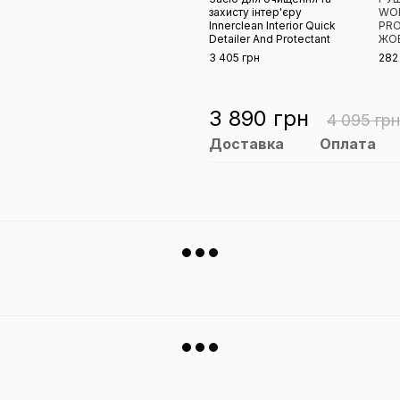
захисту інтер'єру
WO
Innerclean Interior Quick
PRO
Detailer And Protectant
ЖО
3 405 грн
282
3 890 грн
4 095 грн
Доставка
Оплата