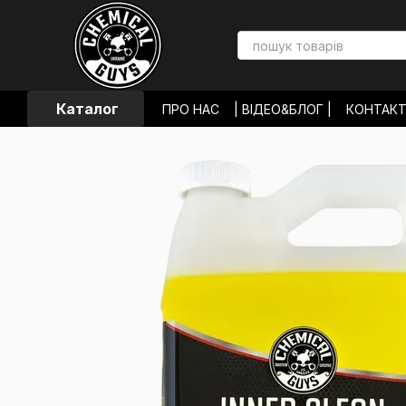
Перейти до основного контенту
Каталог
ПРО НАС
| ВІДЕО&БЛОГ |
КОНТАК
ОПЛАТА І ДОСТАВКА
ОБМІН ТА П
УГОДА КОРИСТУВАЧА
ВІДГУКИ П