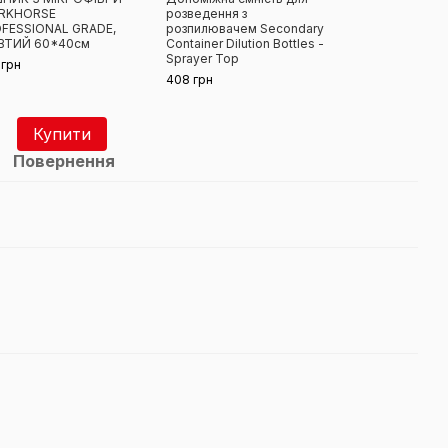
RKHORSE
розведення з
захи
FESSIONAL GRADE,
розпилювачем Secondary
Inner
ВТИЙ 60*40см
Container Dilution Bottles -
Detai
Sprayer Top
 грн
3 40
408 грн
3 
Купити
Повернення