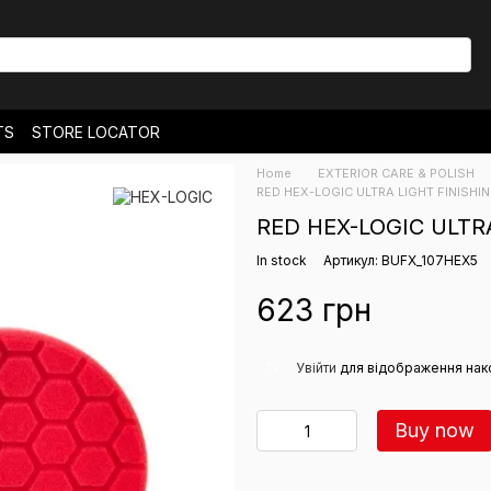
TS
STORE LOCATOR
& EXCHANGES
Home
EXTERIOR CARE & POLISH
NEWS
RED HEX-LOGIC ULTRA LIGHT FINISHIN
RED HEX-LOGIC ULTRA
In stock
Артикул: BUFX_107HEX5
623 грн
%
Увійти
для відображення нак
Buy now