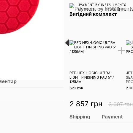
PAYMENT BY INSTALLMENTS
3 платежі по 207.67 грн
Вигідний комплект
RED HEX-LOGIC ULTRA
JET
LIGHT FINISHING PAD 5” /
SEA
оментар
125ММ
PRO
623 грн
2 3
2 857 грн
3 007 грн
Shipping
Payment