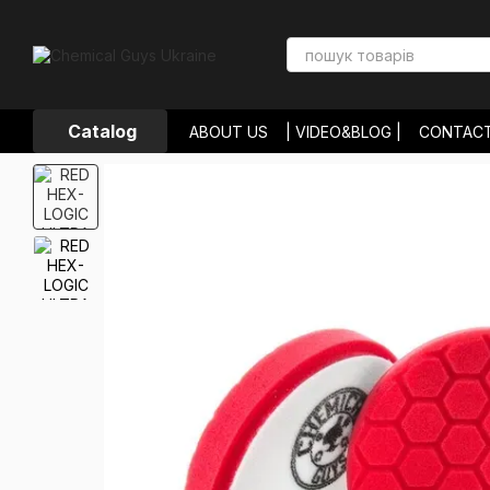
Skip to main content
Catalog
ABOUT US
| VIDEO&BLOG |
CONTAC
PAYMENT AND DELIVERY
RETURNS 
USER AGREEMENT
STORE REVIEWS