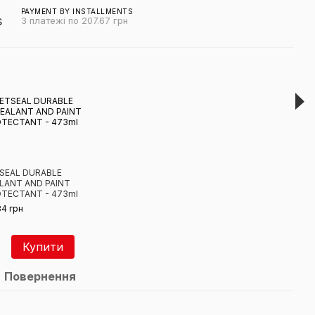
PAYMENT BY INSTALLMENTS
3 платежі по 207.67 грн
Виг
SEAL DURABLE
RED 
LANT AND PAINT
LIGH
TECTANT - 473ml
125
84 грн
623 
Купити
1 
Повернення