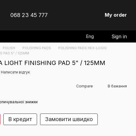
068 23 45 777
My order
Sign in
Eng
POLISH
POLISHING PADS
POLISHING PADS HEX-LOGIC
G PAD 5” / 125ММ
 LIGHT FINISHING PAD 5” / 125ММ
Написати відгук
Compare
В бажання
опичувальної знижки
В кредит
Замовити швидко