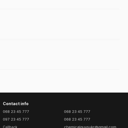
Contact info
068 23 45 777
068 23 45 777
097 23 45 777
068 23 45 777
chemicalguysukr@gmail.com
Callback