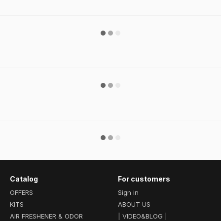
Catalog
For customers
OFFERS
Sign in
KITS
ABOUT US
AIR FRESHENER & ODOR
| VIDEO&BLOG |