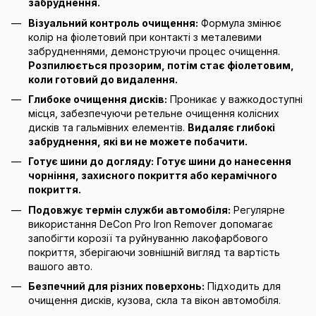
забруднення.
Візуальний контроль очищення:
Формула змінює
колір на фіолетовий при контакті з металевими
забрудненнями, демонструючи процес очищення.
Розпилюється прозорим, потім стає фіолетовим,
коли готовий до видалення.
Глибоке очищення дисків:
Проникає у важкодоступні
місця, забезпечуючи ретельне очищення колісних
дисків та гальмівних елементів.
Видаляє глибокі
забруднення, які ви не можете побачити.
Готує шини до догляду:
Готує шини до нанесення
чорніння, захисного покриття або керамічного
покриття.
Подовжує термін служби автомобіля:
Регулярне
використання DeCon Pro Iron Remover допомагає
запобігти корозії та руйнуванню лакофарбового
покриття, зберігаючи зовнішній вигляд та вартість
вашого авто.
Безпечний для різних поверхонь:
Підходить для
очищення дисків, кузова, скла та вікон автомобіля.