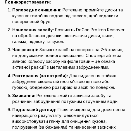
Як використовувати:
Попереднє очищення:
Ретельно промийте диски та
кузов автомобіля водою під тиском, щоб видалити
поверхневий бруд.
Нанесення засобу:
Розпиліть DeCon Pro Iron Remover
на оброблювані ділянки, включаючи диски, шини,
гальма, підвіску та кузов.
Час реакції:
Залиште засіб на поверхні на 2-5 хвилин,
не допускаючи повного висихання. Спостерігайте за
зміною кольору засобу на фіолетовий – це ознака
активної реакції з металевими забрудненнями.
Розтирання (за потреби):
Для видалення стійких
забруднень скористайтеся м'якою щіткою або
губкою, обережно розтираючи засіб по поверхні.
Змивання:
Ретельно змийте залишки засобу та
розчинені забруднення потужним струменем води.
Подальший догляд:
Після очищення, для досягнення
найкращого результату, рекомендується
використовувати глину для очищення кузова,
полірування (за бажанням) та нанесення захисних