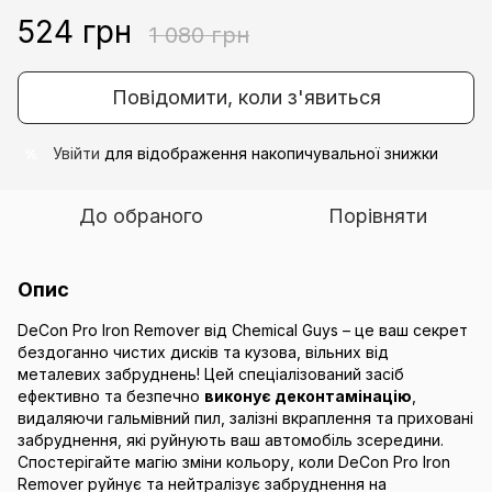
524 грн
1 080 грн
Повідомити, коли з'явиться
Увійти
для відображення накопичувальної знижки
%
До обраного
Порівняти
Опис
DeCon Pro Iron Remover від Chemical Guys – це ваш секрет
бездоганно чистих дисків та кузова, вільних від
металевих забруднень! Цей спеціалізований засіб
ефективно та безпечно
виконує деконтамінацію
,
видаляючи гальмівний пил, залізні вкраплення та приховані
забруднення, які руйнують ваш автомобіль зсередини.
Спостерігайте магію зміни кольору, коли DeCon Pro Iron
Remover руйнує та нейтралізує забруднення на