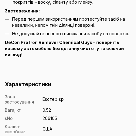
покриттів – воску, сіланту або глейзу.
Застереження:
Перед першим використанням протестуйте засіб на
невеликій, непомітній ділянці поверхні.
Не допускайте повного висихання засобу на поверхні.
DeCon Pro Iron Remover Chemical Guys – поверніть
вашому автомобілю бездоганну чистоту та сяючий
вигляд!
Характеристики
Зона
Екстерʼєр
застосування
Вага, кг
0.52
sNo
206105
Країна-
США
виробник