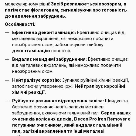
молекулярному рівні!
Засіб розпилюється прозорим, а
потім стає фіолетовим, сигналізуючи про готовність
до видалення забруднень.
Особливості:
Ефективна деконтамінація:
Ефективно очищає від
металевих вкраплень, які неможливо побачити
неозброєним оком, забезпечуючи глибоку
деконтамінацію
поверхні.
Видаляє невидимі забруднення:
Ефективно очищає
від металевих вкраплень, які неможливо побачити
неозброєним оком.
Нейтралізує корозію:
Зупиняє руйнівні хімічні реакції,
запобігаючи утворенню іржі.
Нейтралізує корозійні
хімічні реакції.
Руйнує та розчиняє відкладення заліза:
Швидко та
безпечно розчиняє навіть запеклі металеві
забруднення, включаючи гальмівний пил.
Серед наших
очисників колісних дисків, Decon Pro Iron Remover є
потужним очисником, який видаляє гальмівний
пил, залізні вкраплення та інші металеві