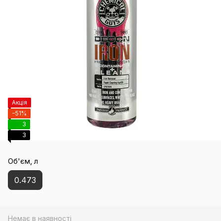
Акція
−51%
3
3
Об'єм, л
0.473
Немає в наявності