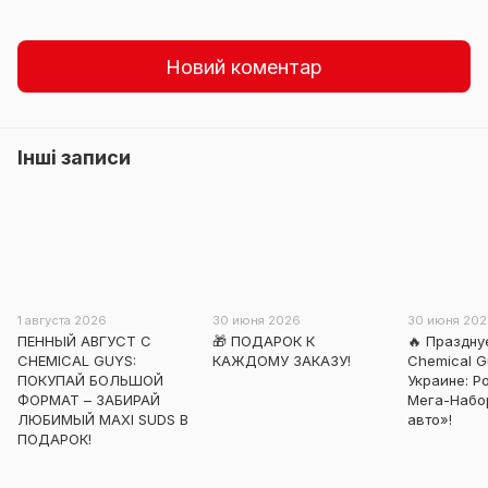
Новий коментар
Інші записи
1 августа 2026
30 июня 2026
30 июня 20
ПЕННЫЙ АВГУСТ С
🎁 ПОДАРОК К
🔥 Праздн
CHEMICAL GUYS:
КАЖДОМУ ЗАКАЗУ!
Chemical G
ПОКУПАЙ БОЛЬШОЙ
Украине: 
ФОРМАТ – ЗАБИРАЙ
Мега-Набо
ЛЮБИМЫЙ MAXI SUDS В
авто»!
ПОДАРОК!