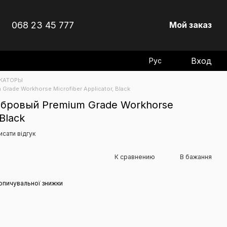
068 23 45 777
Мой заказ
Вход
Рус
КАТОРЫ
rade Workhorse Microfiber Applicator, Black
бровый Premium Grade Workhorse
 Black
исати відгук
К сравнению
В бажання
опичувальної знижки