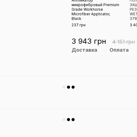
Аппликатор
ПО
микрофибровый Premium
ЗА
Grade Workhorse
РЕЗ
Microfiber Applicator,
WET
Black
378
237 грн
3 4
3 943 грн
4 151 грн
Доставка
Оплата