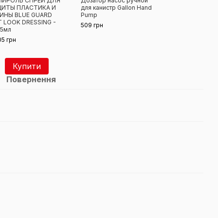
ЛИРОЛЬ СПРЕЙ ДЛЯ
Дозатор насос ручной
Аппл
ЩИТЫ ПЛАСТИКА И
для канистр Gallon Hand
микр
ИНЫ BLUE GUARD
Pump
Grad
 LOOK DRESSING -
Micro
509 грн
5мл
Blac
05 грн
237 
1 
Купити
Повернення