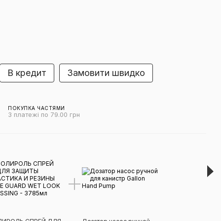
В кредит
Замовити швидко
ПОКУПКА ЧАСТЯМИ
3 платежі по 79.00 грн
Виг