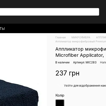
КТЫ
 ДОСТАВКА
Главная
МИКРОФИБРА
АППЛИ
ЬСКОЕ СОГЛАШЕНИЕ
Аппликатор микрофибровый Premium G
Аппликатор микрофи
Microfiber Applicator,
В наличии
Артикул: MIC283
Нап
237 грн
%
Увійти
для відображення нак
Колір