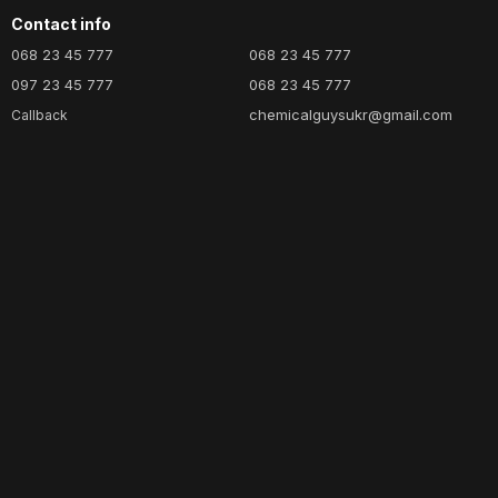
Contact info
068 23 45 777
068 23 45 777
097 23 45 777
068 23 45 777
chemicalguysukr@gmail.com
Callback