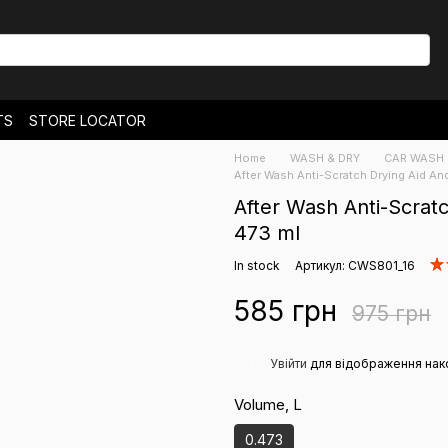
TS
STORE LOCATOR
& EXCHANGES
Home
WASH & DRY
CAR WASH
NEWS
After Wash Anti-Scratch Drying Aid A
After Wash Anti-Scrat
473 ml
In stock
Артикул: CWS801_16
585 грн
975 грн
%
Увійти
для відображення нак
Volume, L
0.473