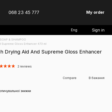
068 23 45 777
My order
Sign in
Eng
 SOAP & SHAMPOO
nd Supreme Gloss Enhancer 473 ml
ch Drying Aid And Supreme Gloss Enhancer
2 reviews
Compare
В бажання
опичувальної знижки