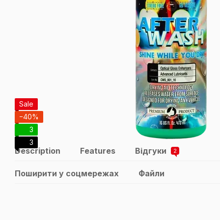
Sale
−40%
3
3
Description
Features
Відгуки
2
Поширити у соцмережах
Файли