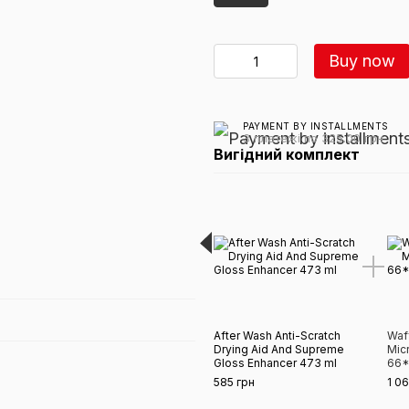
Buy now
PAYMENT BY INSTALLMENTS
3 платежі по 325.00 грн
Вигідний комплект
After Wash Anti-Scratch
Waf
Drying Aid And Supreme
Mic
Gloss Enhancer 473 ml
66
585 грн
1 0