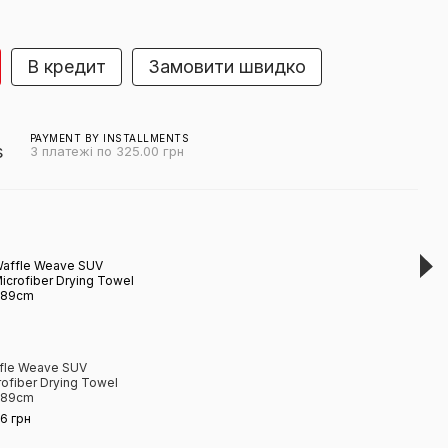
В кредит
Замовити швидко
PAYMENT BY INSTALLMENTS
3 платежі по 325.00 грн
Виг
fle Weave SUV
Afte
rofiber Drying Towel
Dryi
*89cm
Glos
66 грн
585 