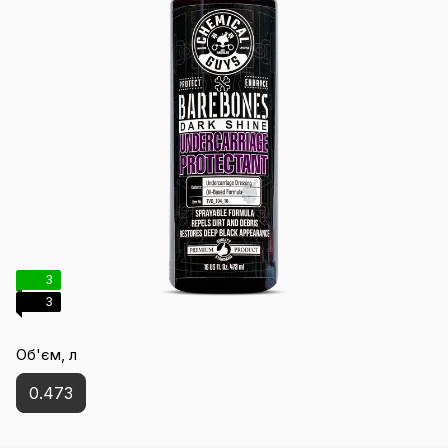
3
3
Об'єм, л
0.473