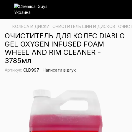
КОЛЕСА И ДИСКИ
ОЧИСТИТЕЛЬ ШИН И ДИСКОВ
ОЧИСТ
ОЧИСТИТЕЛЬ ДЛЯ КОЛЕС DIABLO
GEL OXYGEN INFUSED FOAM
WHEEL AND RIM CLEANER -
3785мл
Артикул:
CLD997
Написати відгук