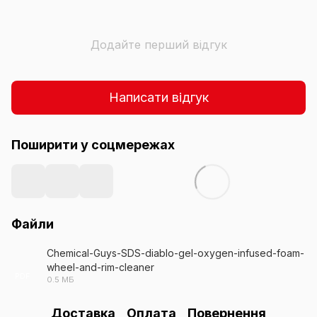
Додайте перший відгук
Написати відгук
Поширити у соцмережах
Файли
Chemical-Guys-SDS-diablo-gel-oxygen-infused-foam-
wheel-and-rim-cleaner
PDF
0.5 МБ
Доставка
Оплата
Повернення