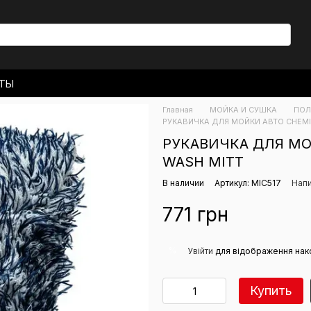
КТЫ
 ДОСТАВКА
Главная
МОЙКА И СУШКА
ПОЛ
ЬСКОЕ СОГЛАШЕНИЕ
РУКАВИЧКА ДЛЯ МОЙКИ АВТО CHEMI
РУКАВИЧКА ДЛЯ МО
WASH MITT
В наличии
Артикул: MIC517
Напи
771 грн
%
Увійти
для відображення нак
Купить