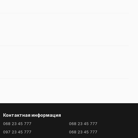
Контактная информация
068 23 45 777
068 23 45 777
097 23 45 777
068 23 45 777