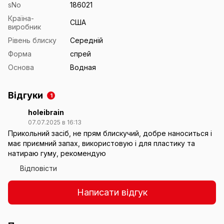
sNo
186021
Країна-
США
виробник
Рівень блиску
Середній
Форма
спрей
Основа
Водная
Відгуки
1
holeibrain
07.07.2025 в 16:13
Прикольний засіб, не прям блискучий, добре наноситься і
має приємний запах, використовую і для пластику та
натираю гуму, рекомендую
Відповісти
Написати відгук