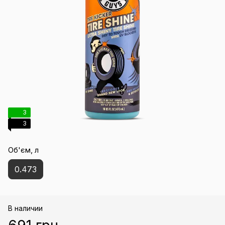
3
3
Об'єм, л
0.473
В наличии