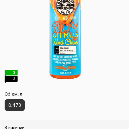
3
3
Об'єм, л
0.473
В наличии