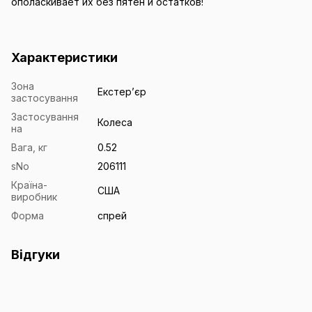
ополаскивает их без пятен и остатков!
Характеристики
Зона
Екстерʼєр
застосування
Застосування
Колеса
на
Вага, кг
0.52
sNo
206111
Країна-
США
виробник
Форма
спрей
Відгуки