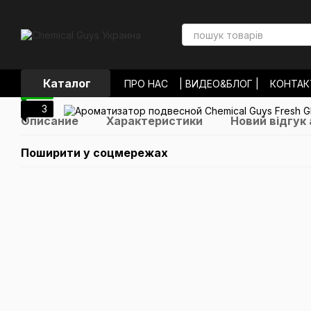
Перейти к основному контенту
Каталог
ПРО НАС
| ВИДЕО&БЛОГ |
КОНТА
3
ЛОКАЦИИ МАГАЗИНОВ
ОПЛАТА И
3
ОБМЕН И ВОЗВРАТ
ПОЛЬЗОВАТЕЛ
Описание
Характеристики
Новий відгук
ОТЗЫВЫ О МАГАЗИНЕ
НОВОСТИ
Поширити у соцмережах