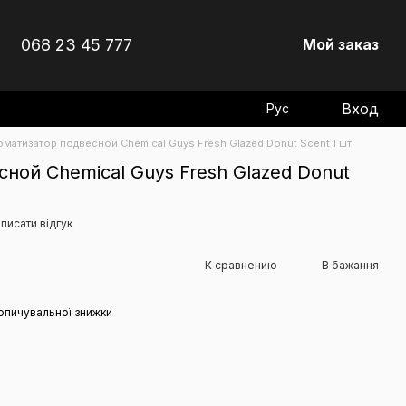
068 23 45 777
Мой заказ
Вход
Рус
матизатор подвесной Chemical Guys Fresh Glazed Donut Scent 1 шт
ной Chemical Guys Fresh Glazed Donut
писати відгук
К сравнению
В бажання
опичувальної знижки