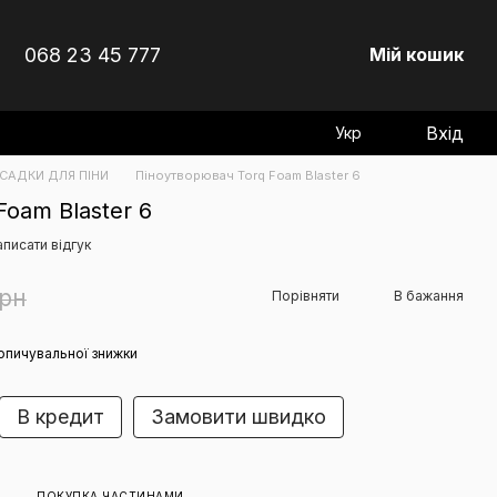
068 23 45 777
Мій кошик
Вхід
Укр
САДКИ ДЛЯ ПІНИ
Піноутворювач Torq Foam Blaster 6
oam Blaster 6
писати відгук
грн
Порівняти
В бажання
опичувальної знижки
В кредит
Замовити швидко
ПОКУПКА ЧАСТИНАМИ