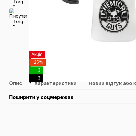
Акція
−25%
3
3
Опис
Характеристики
Новий відгук або 
Поширити у соцмережах