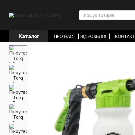
Перейти до основного контенту
Каталог
ПРО НАС
| ВІДЕО&БЛОГ |
КОНТАК
ОПЛАТА І ДОСТАВКА
ОБМІН ТА П
УГОДА КОРИСТУВАЧА
ВІДГУКИ П