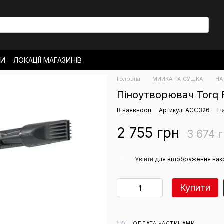
ТИ
ЛОКАЦІЇ МАГАЗИНІВ
ОВЕРНЕННЯ
Головна
МИЙКА ТА СУШКА
НА
РО МАГАЗИН
НОВИНИ
Піноутворювач Torq F
В наявності
Артикул: ACC326
На
2 755 грн
3 674 
%
Увійти
для відображення нак
Купити
ОПЛАТА ЧАСТИНАМИ