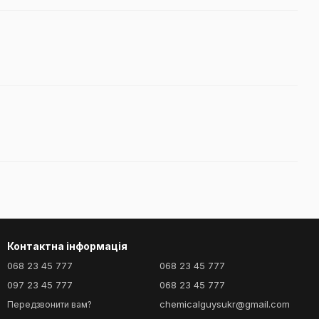
Контактна інформація
068 23 45 777
068 23 45 777
097 23 45 777
068 23 45 777
chemicalguysukr@gmail.com
Передзвонити вам?