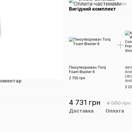
3 платежі по 1 224.67 грн
Вигідний комплект
Піноутворювач Torq
Авт
Foam Blaster 6
And
Ult
2 755 грн
коментар
And
2 22
4 731 грн
4 980 грн
Доставка
Оплата