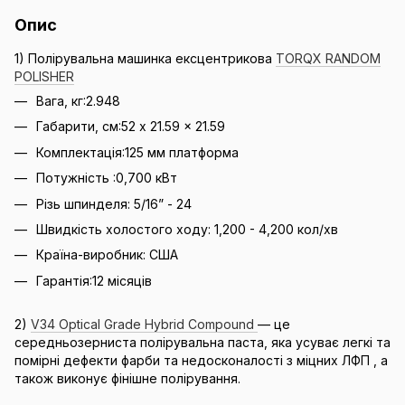
Опис
1) Полірувальна машинка ексцентрикова
TORQX RANDOM
POLISHER
Вага, кг:2.948
Габарити, см:52 x 21.59 x 21.59
Комплектація:125 мм платформа
Потужність :0,700 кВт
Різь шпинделя: 5/16” - 24
Швидкість холостого ходу: 1,200 - 4,200 кол/хв
Країна-виробник: США
Гарантія:12 місяців
2)
V34 Optical Grade Hybrid Compound
— це
середньозерниста полірувальна паста, яка усуває легкі та
помірні дефекти фарби та недосконалості з міцних ЛФП , а
також виконує фінішне полірування.