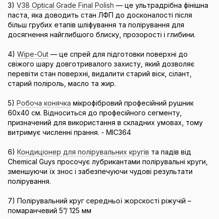
3)
V38 Optical Grade Final Polish
— це ультрадрібна фінішна
паста, яка доводить стан ЛФП до досконалості після
більш грубих етапів шліфування та полірування для
досягнення найглибшого блиску, прозорості і глибини.
4)
Wipe-Out
— це спрей для підготовки поверхні до
свіжого шару довготривалого захисту, який дозволяє
перевіти стан поверхні, видалити старий віск, сілант,
старий поліроль, масло та жир.
5)
Робоча конячка
мікрофібровий професійний рушник
60х40 см. Відноситься до професійного сегменту,
призначений для використання в складних умовах, тому
витримує численні прання. - MIC364
6)
Кондиціонер для полірувальних кругів
та падів від
Chemical Guys просочує лубрикантами полірувальні круги,
зменшуючи їх знос і забезпечуючи чудові результати
полірування.
7) Полірувальний круг середньої жорскості ріжучій –
помаранчевий 5”/ 125 мм