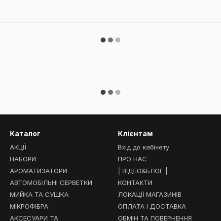
Каталог
Клієнтам
АКЦІЇ
Вхід до кабінету
НАБОРИ
ПРО НАС
АРОМАТИЗАТОРИ
| ВІДЕО&БЛОГ |
АВТОМОБІЛЬНІ СЕРВЕТКИ
КОНТАКТИ
МИЙКА ТА СУШКА
ЛОКАЦІЇ МАГАЗИНІВ
МІКРОФІБРА
ОПЛАТА І ДОСТАВКА
АКСЕСУАРИ ТА
ОБМІН ТА ПОВЕРНЕННЯ