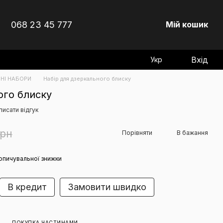
068 23 45 777
Мій кошик
Вхід
Укр
НІ НАБОРИ
Набір для дзеркального блиску
ого блиску
писати відгук
грн
Порівняти
В бажання
опичувальної знижки
В кредит
Замовити швидко
ПОКУПКА ЧАСТИНАМИ