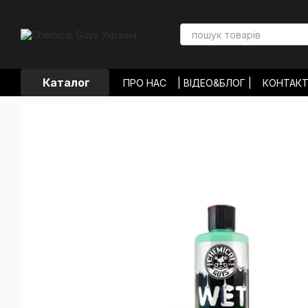
Перейти до основного контенту
Каталог
ПРО НАС
| ВІДЕО&БЛОГ |
КОНТАК
ОПЛАТА І ДОСТАВКА
ОБМІН ТА П
УГОДА КОРИСТУВАЧА
ВІДГУКИ П