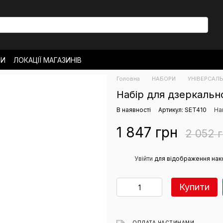
ТИ
ЛОКАЦІЇ МАГАЗИНІВ
ОВЕРНЕННЯ
Головна
НАБОРИ
УНІВЕРСАЛЬ
РО МАГАЗИН
НОВИНИ
Набір для дзеркальн
В наявності
Артикул: SET410
На
1 847 грн
2 052 
%
Увійти
для відображення нак
Купити
ОПЛАТА ЧАСТИНАМИ