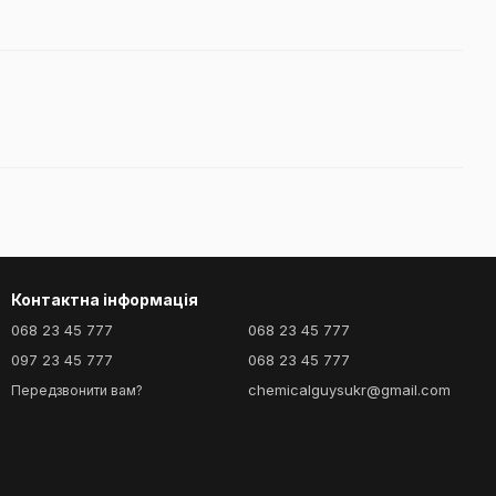
Контактна інформація
068 23 45 777
068 23 45 777
097 23 45 777
068 23 45 777
chemicalguysukr@gmail.com
Передзвонити вам?