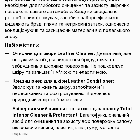
необхідне для глибокого очищення та захисту шкіряних
поверхонь вашого автомобіля. Завдяки спеціально
розробленим формулам, засоби в наборі ефективно
видаляють бруд, плями та неприємні запахи, одночасно
кондиціонуючи та захищаючи матеріали від подальшого
зносу.
Набір містить:
Очисник для шкіри Leather Cleaner:
Делікатний, але
потужний засіб для видалення бруду, плям та
забруднень зі шкіряних поверхонь. Не пошкоджує
шкіру та залишає її м'якою та еластичною.
Кондиціонер для шкіри Leather Conditioner:
Зволожує та живить шкіру, запобігаючи її
пересиханню та розтріскуванню. Відновлює
природний колір та блиск шкіри.
Універсальний очисник та захист для салону Total
Interior Cleaner & Protectant:
Багатофункціональний
засіб для очищення та захисту всіх поверхонь салону,
включаючи канини, пластик, вініл, гуму, метал та
екрани.