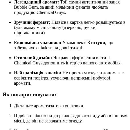
Легендарний аромат:
Той самий автентичний запах
Bubble Gum, за який мільйони фанатів люблять
продукцію Chemical Guys.
Зручний формат:
Підвісна картка легко розміщується в
будь-якому місці салону (дзеркало, ручки,
підстаканники).
Економічна упаковка:
У комплекті
3 штуки
, що
забезпечує свіжість на довгі тижні.
Стильний дизайн:
Яскраве оформлення в стилі
Chemical Guys доповнить інтер’єр вашого автомобіля.
Нейтралізація запахів:
Не просто маскує, а допомагає
освіжити повітря, усуваючи неприємні побутові
аромати.
Як використовувати:
Дістаньте ароматизатор з упаковки.
Підвісьте вільно на дзеркало заднього виду або в іншому
місці, де він не заважатиме огляду.