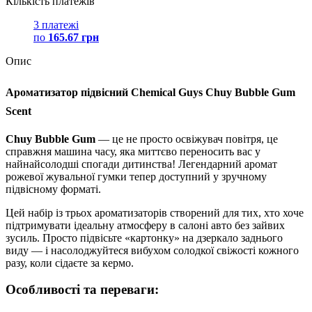
Кількість платежів
3 платежі
по
165.67 грн
Опис
Ароматизатор підвісний Chemical Guys Chuy Bubble Gum
Scent
Chuy Bubble Gum
— це не просто освіжувач повітря, це
справжня машина часу, яка миттєво переносить вас у
найнайсолодші спогади дитинства! Легендарний аромат
рожевої жувальної гумки тепер доступний у зручному
підвісному форматі.
Цей набір із трьох ароматизаторів створений для тих, хто хоче
підтримувати ідеальну атмосферу в салоні авто без зайвих
зусиль. Просто підвісьте «картонку» на дзеркало заднього
виду — і насолоджуйтеся вибухом солодкої свіжості кожного
разу, коли сідаєте за кермо.
Особливості та переваги: